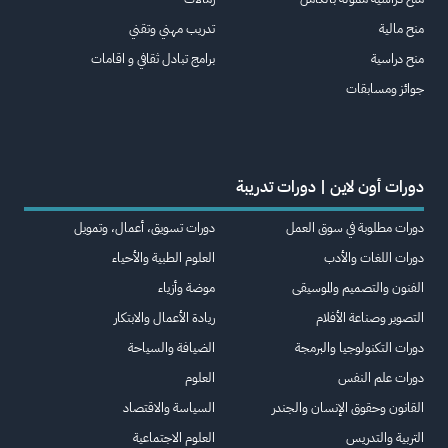
منح مالية
تدريب مهني وتقني
منح دراسية
برامج تبادل ثقافي و اقامات
جوائز ومسابقات
دورات أون لاين | دورات تدريبة
دورات مطلوبة في سوق العمل
دورات تسويق، أعمال، وتمويل
دورات اللغات والأدب
العلوم الطبية والأحياء
الفنون والتصميم والموسيقى
موضة وأزياء
التصوير وصناعة الأفلام
ريادة الأعمال والابتكار
دورات التكنولوجيا والبرمجة
الضيافة والسياحة
دورات علم النفس
العلوم
القانون وحقوق الإنسان والجندر
السياسة والاقتصاد
التربية والتدريس
العلوم الاجتماعية