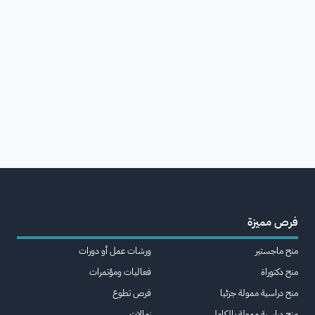
فرص مميزة
منح ماجستير
ورشات عمل أو دورات
منح دكتوراة
فعاليات ومؤتمرات
منح دراسية ممولة جزئيا
فرص تطوع
منح دراسية ممولة بالكامل
زمالات