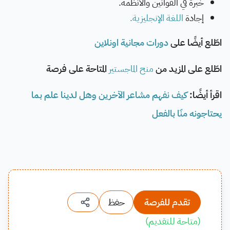
­خبرة في القوانين والأنظمة.
إجادة
اللغة الإنجليزية.
اطّلع أيضًا على
دورات مجانية اونلاين
اطّلع على المزيد من
منح الماجستير
المتاحة على فرصة
اقرأ أيضًا:
كيف نفهم مشاعر الآخرين وهل لدينا علم بما
يحتاجونه منّا بالفعل
تقدم للفرصة
حفظ
(
متاحة للتقديم
)