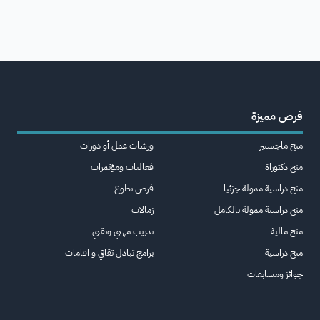
فرص مميزة
منح ماجستير
ورشات عمل أو دورات
منح دكتوراة
فعاليات ومؤتمرات
منح دراسية ممولة جزئيا
فرص تطوع
منح دراسية ممولة بالكامل
زمالات
منح مالية
تدريب مهني وتقني
منح دراسية
برامج تبادل ثقافي و اقامات
جوائز ومسابقات