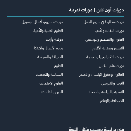
دورات أون لاين | دورات تدريبة
دورات مطلوبة في سوق العمل
دورات تسويق، أعمال، وتمويل
دورات اللغات والأدب
العلوم الطبية والأحياء
الفنون والتصميم والموسيقى
موضة وأزياء
التصوير وصناعة الأفلام
ريادة الأعمال والابتكار
دورات التكنولوجيا والبرمجة
الضيافة والسياحة
دورات علم النفس
العلوم
القانون وحقوق الإنسان والجندر
السياسة والاقتصاد
التربية والتدريس
العلوم الاجتماعية
التغذية والرياضة والصحة
الدين والفلسفة
الصحافة والإعلام
منح دراسية بحسب مكان المنحة