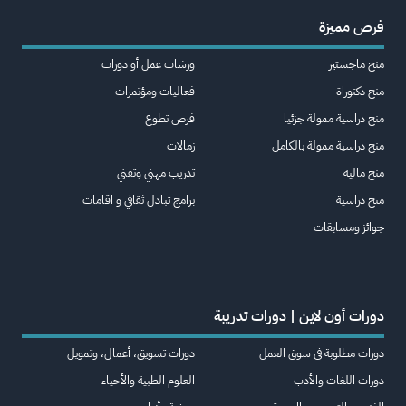
فرص مميزة
منح ماجستير
ورشات عمل أو دورات
منح دكتوراة
فعاليات ومؤتمرات
منح دراسية ممولة جزئيا
فرص تطوع
منح دراسية ممولة بالكامل
زمالات
منح مالية
تدريب مهني وتقني
منح دراسية
برامج تبادل ثقافي و اقامات
جوائز ومسابقات
دورات أون لاين | دورات تدريبة
دورات مطلوبة في سوق العمل
دورات تسويق، أعمال، وتمويل
دورات اللغات والأدب
العلوم الطبية والأحياء