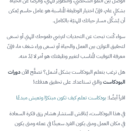
الوصل بين النمو الشخصي، والتطوير المهني، والرضا عن الحياة
بشكلٍ عام، فإنّ اختيار الوظيفة المُناسبة هو عامل حاسم يُمكن
أن يُشكِّل مسار حياتك المهنيّة بالكامل.
سواء كُنت تبحث عن التحديات لترضي طموحك المهني أو تسعى
لتحقيق التوازن بين العمل والحياة أو تسعى وراء شغف ما، فإنّ
معرفة التوقيت المُناسب لتغيير وظيفتك هو أمر لا بُدّ منه.
هل ترغب بتعلم البودكاست بشكل أشمل؟ تصفَّح الآن
دورات
البودكاست
والتي تستاعدك على تحقيق هدفك!
اقرأ أيضًا:
بودكاست تعلم كيف تكون مبتكرًا وتعيش مبدعًا
في هذا البودكاست، يُناقش المستشار هشام رزق فكرة السعادة
في مكان العمل ومتى يكون الفرد سعيدًا في عمله ومتى يكون