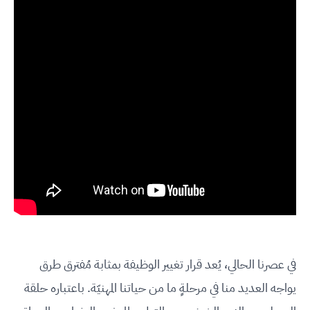
في عصرنا الحالي، يُعد قرار تغيير الوظيفة بمثابة مُفترق طرق
يواجه العديد منا في مرحلةٍ ما من حياتنا المهنيّة. باعتباره حلقة