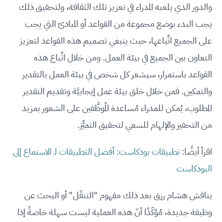
والدور الذي يلعبه المدراء في تعزيز تلك الثقافة، ولتحقيق ذلك
يجب البدء بوضع مجموعة من القواعد أو المبادئ التي يجب
على الجميع اتِّباعها، حيث ينبغي تصميم هذه القواعد لتعزيز
التعاون بين الجميع في بيئة العمل. ومن خلال اتِّباع هذه
القواعد باستمرار، سيشعر كل شخص في بيئة العمل بالتقدير
والتمكين. فمن خلال خلق بيئة عمل إيجابيَّة وتقديم التقدير
المطلوب، يُمكن للمدراء مُساعدة المُوظَّفين على الشعور بمزيد
من التحفيز والإلهام للسعي لتحقيق التميًّز.
اقرأ أيضًا:
تطبيقات بودكاست: أفضل التطبيقات لـ الاستماع إلى
البودكاست
يناقش هشام رزق بعد ذلك مفهوم "التنقّل" أو البحث عن
وظيفة جديدة، مُؤكّدًا أنّ هذه العملية ليست سهلة خاصةً إذا