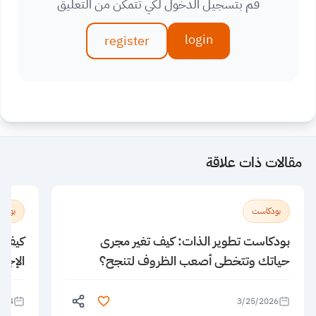
قم بتسجيل الدخول لكي تتمكن من التعليق
login
register
مقالات ذات علاقة
بودكاست
بودك
بودكاست تطوير الذات: كيف تغير مجرى
كيف ن
حياتك وتتخطى أصعب الظروف لتنجح؟
الإجا
024
3/25/2026