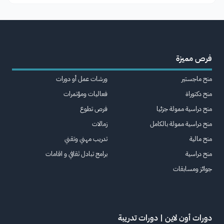
فرص مميزة
منح ماجستير
ورشات عمل أو دورات
منح دكتوراة
فعاليات ومؤتمرات
منح دراسية ممولة جزئيا
فرص تطوع
منح دراسية ممولة بالكامل
زمالات
منح مالية
تدريب مهني وتقني
منح دراسية
برامج تبادل ثقافي و اقامات
جوائز ومسابقات
دورات أون لاين | دورات تدريبة