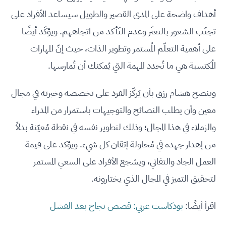
أهداف واضحة على المدى القصير والطويل سيساعد الأفراد على
تجنّب الشعور بالتعثّر وعدم التّأكد من اتجاههم. ويؤكّد أيضًا
على أهمية التعلّم المُستمر وتطوير الذات، حيث إنّ المهارات
المُكتسبة هي ما تُحدد المهمة التي يُمكنك أن تُمارسها.
وينصح هشام رزق بأن يُركّز الفرد على تخصصه وخبرته في مجال
معين وأن يطلب النصائح والتوجيهات باستمرار من المدراء
والزملاء في هذا المجال؛ وذلك لتطوير نفسه في نقطة مُعيّنة بدلاً
من إهدار جهده في مُحاولة إتقان كل شيء. ويؤكد على قيمة
العمل الجاد والتفاني، ويشجع الأفراد على السعي المستمر
لتحقيق التميز في المجال الذي يختارونه.
اقرأ أيضًا:
بودكاست عربي: قصص نجاح بعد الفشل