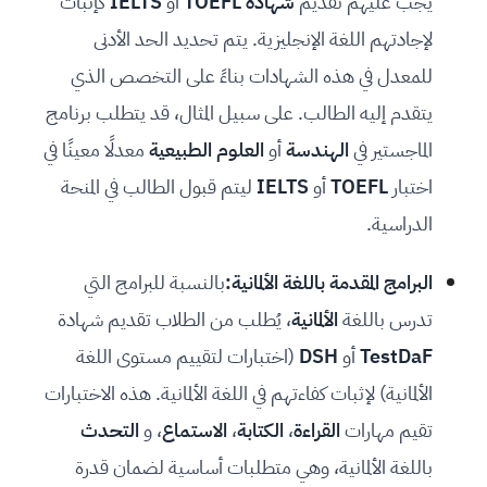
يجب عليهم تقديم
شهادة TOEFL
أو
IELTS
كإثبات
لإجادتهم اللغة الإنجليزية. يتم تحديد الحد الأدنى
للمعدل في هذه الشهادات بناءً على التخصص الذي
يتقدم إليه الطالب. على سبيل المثال، قد يتطلب برنامج
الماجستير في
الهندسة
أو
العلوم الطبيعية
معدلًا معينًا في
اختبار
TOEFL
أو
IELTS
ليتم قبول الطالب في المنحة
الدراسية.
البرامج المقدمة باللغة الألمانية:
بالنسبة للبرامج التي
تدرس باللغة
الألمانية
، يُطلب من الطلاب تقديم شهادة
TestDaF
أو
DSH
(اختبارات لتقييم مستوى اللغة
الألمانية) لإثبات كفاءتهم في اللغة الألمانية. هذه الاختبارات
تقيم مهارات
القراءة
،
الكتابة
،
الاستماع
، و
التحدث
باللغة الألمانية، وهي متطلبات أساسية لضمان قدرة