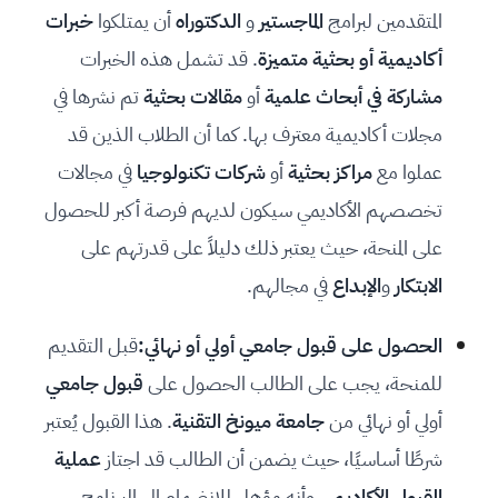
المتقدمين لبرامج
الماجستير
و
الدكتوراه
أن يمتلكوا
خبرات
أكاديمية أو بحثية متميزة
. قد تشمل هذه الخبرات
مشاركة في أبحاث علمية
أو
مقالات بحثية
تم نشرها في
مجلات أكاديمية معترف بها. كما أن الطلاب الذين قد
عملوا مع
مراكز بحثية
أو
شركات تكنولوجيا
في مجالات
تخصصهم الأكاديمي سيكون لديهم فرصة أكبر للحصول
على المنحة، حيث يعتبر ذلك دليلاً على قدرتهم على
الابتكار
و
الإبداع
في مجالهم.
الحصول على قبول جامعي أولي أو نهائي:
قبل التقديم
للمنحة، يجب على الطالب الحصول على
قبول جامعي
أولي أو نهائي من
جامعة ميونخ التقنية
. هذا القبول يُعتبر
شرطًا أساسيًا، حيث يضمن أن الطالب قد اجتاز
عملية
القبول الأكاديمي
وأنه مؤهل للانضمام إلى البرنامج