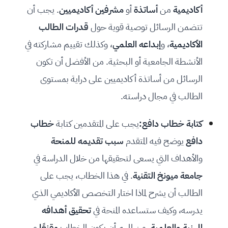
أكاديمية
من
أساتذة
أو
مشرفين أكاديميين
. يجب أن
تتضمن الرسائل توصية قوية حول
قدرات الطالب
الأكاديمية
، و
إبداعه العلمي
، وكذلك تقييم مشاركته في
الأنشطة الجامعية أو البحثية. من الأفضل أن تكون
الرسائل من أساتذة أكاديميين على دراية بمستوى
الطالب في مجال دراسته.
كتابة خطاب دافع:
يجب على المتقدمين كتابة
خطاب
دافع
يوضح فيه المتقدم
سبب تقديمه للمنحة
والأهداف التي يسعى لتحقيقها من خلال الدراسة في
جامعة ميونخ التقنية
. في هذا الخطاب، يجب على
الطالب أن يشرح لماذا اختار التخصص الأكاديمي الذي
يدرسه، وكيف ستساعده المنحة في
تحقيق أهدافه
المهنية والعلمية
. من المهم أن يكون الخطاب
مقنعًا
و