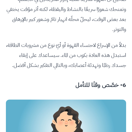
وتمنحك شعورًا سريعًا بالنشاط واليقظة، لكنه أثر مؤقت يختفي
بعد بعض الوقت، ليحلّ محلّه انهيار تامّ وشعور كبير بالإرهاق
والتوتر.
بدلاً من الإسراع لاحتساء القهوة أو أيّ نوع من مشروبات الطاقة،
استبدل هذه العادة بكوب من الماء. سيساعدك على إبقاء
جسدك رطبًا وتهدئة أعصابك، وبالتالي التفكير بشكل أفضل.
6- خصّص وقتًا للتأمل