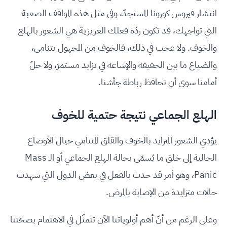
انتشار فيروس كورونا المستجدّ، وفي مثل هذه المواقف الصعبة
التي تواجهك، قد تكون ردّة فعلك الغريزية هي الشعور بالهلع
والخوف. ولا عجب في ذلك، فالخوف من المجهول يتنامى،
والضياع ما بين الحقيقة والإشاعة في تزايد مستمرّ، ولا حلّ
أمامنا سوى أن نحافظ رباطة جأشنا.
الهلع الجماعي نتيجة حتمية للخوف
يؤدي الشعور المتزايد بالخوف والقلق المتنامي حيال الأوضاع
الحالية إلى خلق ما يُسمّى بحالة الهلع الجماعي أو الـ Mass
Panic، وهو أمر قد حدث بالفعل في بعض الدول التي شهدت
حالات متزايدة من الإصابة بالمرض.
وعلى الرغم من أنّ أهم أولوياتنا الآن تتمثّل في الاهتمام بصحّتنا