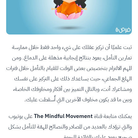
ثبت علميًا أن تركيز عقلك على شيء واحد فقط خلال ممارسة
تمارين التأمل، يعود بنتائج إيجابية مذهلة على الدماغ. ومن
المهم الالتزام بتخصيص بعض الوقت للقيام بالتأمل خلال فترات
الهلع الجماعي، حيث يساعدك ذلك على التركيز على نفسك
ومشاعرك أنت، وبالتالي التمييز بين أفكار ومخاوفك الخاصة،
وبين ما قد يكون مخاوف الآخرين التي أُسقطت عليك.
يمكنك متابعة قناة
The Mindful Movement
على يوتيوب
والتي تزوّدك بالعديد من المصادر والنصائح المهمّة للتأمل بشكل
صحيح يعود عليك بالفائدة المرجوة.