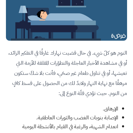
النوم هو كلّ شيء. في حال قضيت نهارك غارقًا في التفكير الزائد،
أو في مشاهدة الأخبار العاجلة والتطوّرات المقلقة للأزمة التي
تعيشها، أو في تناول طعام غير صحّي، فأنت بلا شكّ ستكون
مرهقًا مع نهاية النهار ولابدّ لك من الحصول على قسط كافٍ
من النوم. حيث تؤدي قلّة النوع إلى:
الإرهاق.
الإصابة بنوبات الغضب والثورات العاطفية.
انعدام الشهية، والرغبة في القيام بالأنشطة اليومية