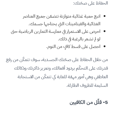
الحفاظ على صحّتك:
اتبع حمية غذائية متوازنة تتضمّن جميع العناصر
الغذائية والفيتامينات التي يحتاجها جسمك.
احرص على الاستمرار في ممارسة التمارين الرياضية حتى
لو لم تشعر بالرغبة في ذلك.
احصل على قسط كافٍ من النوم.
من خلال الحفاظ على صحّتك الجسدية، سوف تتمكّن من رفع
قدرتك على التحكّم بردود أفعالك، وتعزيز ذاكرتك وذكائك
العاطفي وهي أمور مهمّة للغاية كي تتمكّن من الاستجابة
السليمة للظروف الطارئة.
5- قلّل من الكافيين