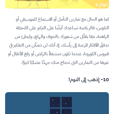
كما هو الحال مع تمارين التأمل أو الاستماع للموسيقي أو
التلوين، فالرياضة تساعدك أيضًا على التركيز على اللحظة
الراهنة، ممّا يقلّل من شعورك بالخوف والهلع، ويُبطئ من
تدفقّ الأفكار المرعبة إلى رأسك. إذ أنك لن تتمكّن من التفكير في
فيروس الكورونا، عندما تكون منشغلاً بالركض أو رفع الأثقال أو
غيرها من التمارين التي تحتاج منك جهدًا عضليًا كبيرًا.
10- إذهب إلى النوم!