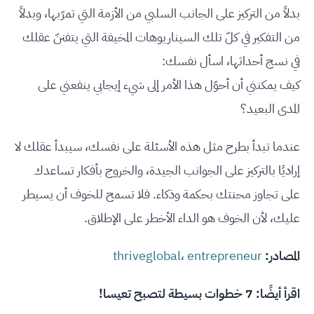
بدلاً من التركيز على الجانب السلبي من الأزمة التي تمرّبها، وبدلاً
من التفكير في كلّ تلك السيناريوهات المخيفة التي يتفننّ عقلك
في نسج أحداثها، اسأل نفسك:
كيف يمكنني أن أحوّل هذا الأمر إلى شيء إيجابي ينفعني على
المدى البعيد؟
عندما تبدأ بطرح مثل هذه الأسئلة على نفسك، سيبدأ عقلك لا
إراديًا بالتركيز على الجوانب الجيدة، والخروج بأفكار تساعدك
على تجاوز محنتك بحكمة وذكاء. فلا تسمح للخوف أن يسيطر
عليك، لأن الخوف هو الداء الأخطر على الإطلاق.
المصادر:
entrepreneur
،
thriveglobal
اقرأ أيضًا:
7 خطوات بسيطة لتصبح تعيسا!