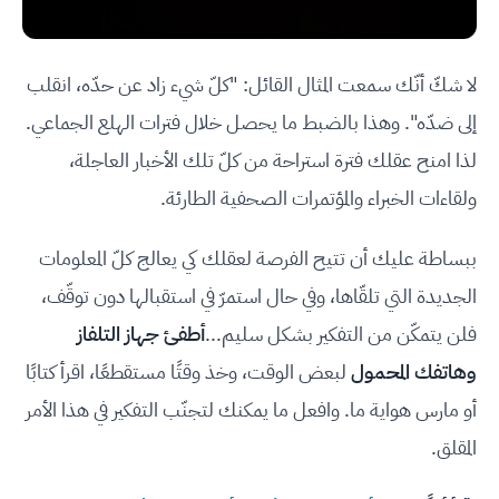
لا شكّ أنّك سمعت المثال القائل: "كلّ شيء زاد عن حدّه، انقلب
إلى ضدّه". وهذا بالضبط ما يحصل خلال فترات الهلع الجماعي.
لذا امنح عقلك فترة استراحة من كلّ تلك الأخبار العاجلة،
ولقاءات الخبراء والمؤتمرات الصحفية الطارئة.
ببساطة عليك أن تتيح الفرصة لعقلك كي يعالج كلّ المعلومات
الجديدة التي تلقّاها، وفي حال استمرّ في استقبالها دون توقّف،
فلن يتمكّن من التفكير بشكل سليم...
أطفئ جهاز التلفاز
وهاتفك المحمول
لبعض الوقت، وخذ وقتًا مستقطعًا، اقرأ كتابًا
أو مارس هواية ما. وافعل ما يمكنك لتجنّب التفكير في هذا الأمر
المقلق.