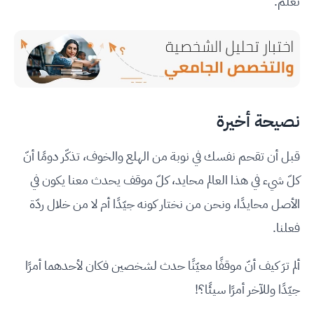
تعلّم.
نصيحة أخيرة
قبل أن تقحم نفسك في نوبة من الهلع والخوف، تذكّر دومًا أنّ
كلّ شيء في هذا العالم محايد، كلّ موقف يحدث معنا يكون في
الأصل محايدًا، ونحن من نختار كونه جيّدًا أم لا من خلال ردّة
فعلنا.
ألم ترَ كيف أنّ موقفًا معيّنًا حدث لشخصين فكان لأحدهما أمرًا
جيّدًا وللآخر أمرًا سيئًا؟َ!