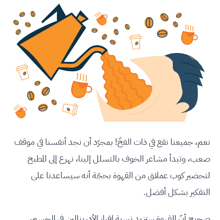
نعم، جميعنا نقع في ذات الفخّ! بمجرّد أن نجد أنفسنا في موقف
صعب، وتبدأ مشاعر الخوف بالتسلل إلينا، نهرع إلى المطبخ
لتحضير كوب عملاق من القهوة بحجّة أنه سيساعدنا على
التفكير بشكل أفضل.
صحيح أنّ القهوة ستزيد نسبة إفراز الأدرينالين في الجسم،