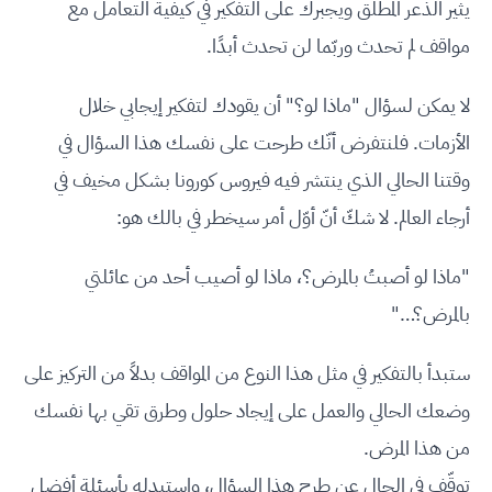
يثير الذعر المطلق ويجبرك على التفكير في كيفية التعامل مع
مواقف لم تحدث وربّما لن تحدث أبدًا.
لا يمكن لسؤال "ماذا لو؟" أن يقودك لتفكير إيجابي خلال
الأزمات. فلنتفرض أنّك طرحت على نفسك هذا السؤال في
وقتنا الحالي الذي ينتشر فيه فيروس كورونا بشكل مخيف في
أرجاء العالم. لا شكّ أنّ أوّل أمر سيخطر في بالك هو:
"ماذا لو أصبتُ بالمرض؟، ماذا لو أصيب أحد من عائلتي
بالمرض؟…"
ستبدأ بالتفكير في مثل هذا النوع من المواقف بدلاً من التركيز على
وضعك الحالي والعمل على إيجاد حلول وطرق تقي بها نفسك
من هذا المرض.
توقّف في الحال عن طرح هذا السؤال، واستبدله بأسئلة أفضل