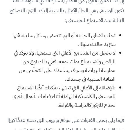
إن كنت ممّن يعانون من الأفكار المتسارعة التي لا تتوقف، فقد
تكون الموسيقى هي الحلّ الأمثل بالنسبة إليك. التزم بالنصائح
التالية عند الاستماع للموسيقى:
تجنّب الاغاني الحزينة أو التي تتضمّن رسائل سلبية لأنها
ستزيد حالتك سوءًا.
لا تخجل من الغناء مع الأغاني التي تسمعها، ولا تتردّد في
الرقص والاستمتاع بما تسمعه، ففي ذلك نوع من
ممارسة الرياضة وسوف يساعدك على التخلّص من
الطاقة السلبية في جسدك.
بالإضافة إلى الأغاني التي تحبّها، يمكنك أيضًا الاستماع
للموسيقى الكلاسيكية الهادئة أثناء قيامك بأعمال أخرى
تحتاج للتركيز كالدراسة والقراءة.
فيما يلي بعض القنوات على موقع يوتيوب التي تضمّ عددًا كبيرًا
من المقطوعات الموسيقية الهادئة التي يمكنك الاستفادة منها