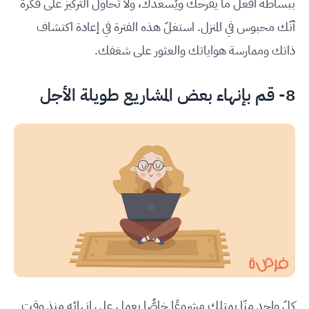
ببساطة افعل ما يفرحك ويُسعدك، ولا تحاول التركيز على فكرة
أنّك محبوس في المنزل. استغلّ هذه الفترة في إعادة اكتشاف
ذاتك وممارسة هواياتك والعثور على شغفك.
8- قم بإنهاء بعض المشاريع طويلة الأجل
كلّ واحد منّا يمتلك مشروعًا خاصًّا يعمل على إنهائه منذ وقت