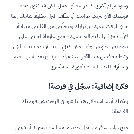
وجود مهام أخرى، كالدراسة أو العمل، لكن قد تكون هذه
فرصتك الآن لترتبّ خزانتك أو تنظّف المنزل تنظيفًا شاملاً. ربما
حان الوقت لتعيد فرز ثيابك وتتخلّص من الفائض منها، أو
لترتّب خزائن المطبخ التي تشهد فوضى عارمة! احرص على
تخصيص جزءٍ من وقت مكوثك في البيت لإعادة ترتيب المنزل
وتنظيفه فمثل هذا الأمر سيشعرك بالارتياح بعد الانتهاء منه
ويحفّزك للبدء بالقيام بأمور مُنتجة أخرى.
فكرة إضافية: سجّل في فرصة!
يمكنك أيضًا استغلال هذه الفترة في البحث عن فرصتك
القادمة!
منح دراسية، فرص عمل جديدة، مسابقات وجوائز أو فرص