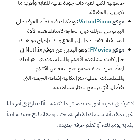
حاسوبية لكنها لعبة ذات جودة عالية للغاية وأقرب ما
يكون إلى الحقيقة.
موقع
VirtualPiano
:
ويمكنك فيه تعلّم العزف على
البيانو من منزلك دون الحاجة لامتلاك هذه الآلاة
الموسيقية. فقط ادخل إلى الموقع وابدأ بإخراج مواهبك.
موقع
FMovies
:
وهو البديل عن موقع Netflix في
حال كانت مشاهدة الأفلام والمسلسلات هي هوايتك
المفضّلة، إذ يضمّ مجموعة واسعة من الأفلام
والمسلسلات العالمية مع إمكانية إضافة الترجمة التي
تفضّلها لأي برنامج تختار مشاهدته.
لا تتردّد في تجربة أمور جديدة، فربما تكتشف أنّك بارع في أمر ما لم
تكن تعتقد أنّه بوسعك القيام به. جرّب وصفة طبخ جديدة، ابدأ
بكتابة يومياتك، أو تعلّم حرفة جديدة.