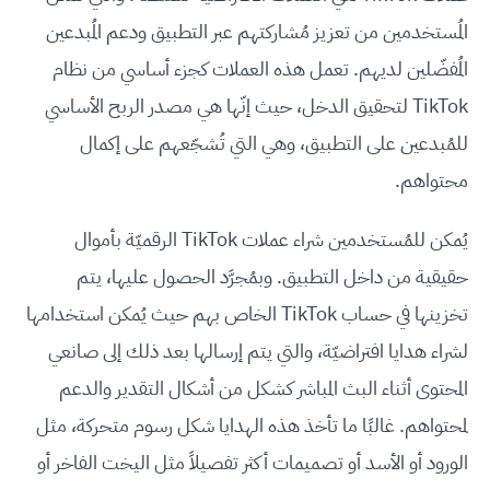
المُستخدمين من تعزيز مُشاركتهم عبر التطبيق ودعم المُبدعين
المُفضّلين لديهم. تعمل هذه العملات كجزء أساسي من نظام
TikTok لتحقيق الدخل، حيث إنّها هي مصدر الربح الأساسي
للمُبدعين على التطبيق، وهي التي تُشجّعهم على إكمال
محتواهم.
يُمكن للمُستخدمين شراء عملات TikTok الرقميّة بأموال
حقيقية من داخل التطبيق. وبمُجرَّد الحصول عليها، يتم
تخزينها في حساب TikTok الخاص بهم حيث يُمكن استخدامها
لشراء هدايا افتراضيّة، والتي يتم إرسالها بعد ذلك إلى صانعي
المحتوى أثناء البث المباشر كشكل من أشكال التقدير والدعم
لمحتواهم. غالبًا ما تأخذ هذه الهدايا شكل رسوم متحركة، مثل
الورود أو الأسد أو تصميمات أكثر تفصيلاً مثل اليخت الفاخر أو