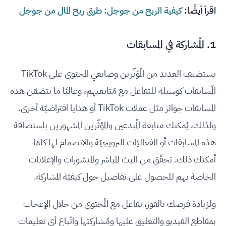
اقرأ أيضًا:
كيفية الربح من جوجل: طرق ربح المال من جوجل
1. المُشاركة في المسابقات
يستضيف العديد من المُؤثّرين وصانعي المحتوى على TikTok
المُسابقات كوسيلة للتفاعل مع مُتابعيهم، وغالبًا ما تتضمّن هذه
المسابقات جوائز مثل عملات TikTok أو هدايا افتراضيّة أخرى.
ولذلك، يُمكنك متابعة المُبدعين والمؤثّرين المشهورين باستضافة
هذه المسابقات أو الفعاليّات الترويجيّة والانضمام لها كلمّا
أمكنك ذلك. تحقّق من البث المباشر والمنشورات والإعلانات
الخاصة بهم للحصول على تفاصيل حول كيفيّة المشاركة.
ولزيادة فرصك بالفوز، تفاعل مع المُحتوى من خلال الإعجاب
بمقاطع الفيديو والتعليق عليها ومُشاركتها واتّباع أي تعليمات