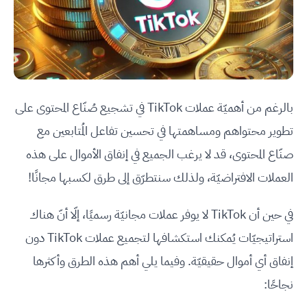
بالرغم من أهميّة عملات TikTok في تشجيع صُنّاع المحتوى على
تطوير محتواهم ومساهمتها في تحسين تفاعل المُتابعين مع
صنّاع المحتوى، قد لا يرغب الجميع في إنفاق الأموال على هذه
العملات الافتراضيّة، ولذلك سنتطرّق إلى طرق لكسبها مجانًا!
في حين أن TikTok لا يوفر عملات مجانيّة رسميًا، إلّا أنّ هناك
استراتيجيّات يُمكنك استكشافها لتجميع عملات TikTok دون
إنفاق أي أموال حقيقيّة. وفيما يلي أهم هذه الطرق وأكثرها
نجاحًا: