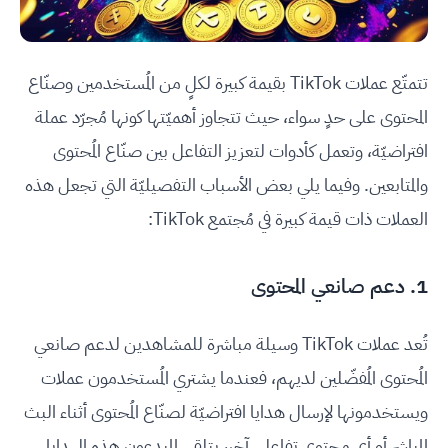
تتمتّع عملات TikTok بقيمة كبيرة لكلٍ من المُستخدمين وصنّاع
المحتوى على حدٍ سواء، حيث تتجاوز أهميّتها كونها مُجرّد عملة
افتراضيّة، وتعمل كأدوات لتعزيز التفاعل بين صنّاع المُحتوى
والمتابعين. وفيما يلي بعض الأسباب التفصيليّة التي تجعل هذه
العملات ذات قيمة كبيرة في مُجتمع TikTok:
1. دعم صانعي المحتوى
تُعد عملات TikTok وسيلة مباشرة للمشاهدين لدعم صانعي
المُحتوى المُفضّلين لديهم، فعندما يشتري المُستخدمون عملات
ويستخدمونها لإرسال هدايا افتراضيّة لصنّاع المُحتوى أثناء البث
المباشر أو أي محتوى تفاعلي آخر، يتلقى المبدعون هذه الهدايا