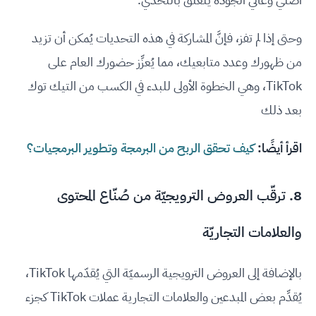
وحتى إذا لم تفز، فإنَّ المشاركة في هذه التحديات يُمكن أن تزيد
من ظهورك وعدد متابعيك، مما يُعزِّز حضورك العام على
TikTok، وهي الخطوة الأولى للبدء في الكسب من التيك توك
بعد ذلك
اقرأ أيضًا:
كيف تحقق الربح من البرمجة وتطوير البرمجيات؟
8. ترقّب العروض الترويجيّة من صُنّاع المحتوى
والعلامات التجاريّة
بالإضافة إلى العروض الترويجية الرسميّة التي يُقدّمها TikTok،
يُقدِّم بعض المبدعين والعلامات التجارية عملات TikTok كجزء