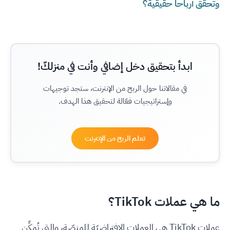
وتحقق أرباحاً حقيقية؟
ابدأ بتحقيق دخل إضافي وأنت في منزلكّ!
في مقالاتنا حول الربح من الإنترنت، ستجد توجيهات
وإستراتيجيات فعّالة لتحقيق هذا الهدف.
تعلم الربح من الإنترنت
ما هي عملات TikTok؟
عملات TikTok هي العملات الافتراضيّة للمنصّة، والتي تُمكِّن