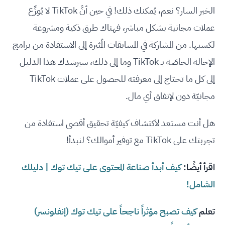
الخبر السار؟ نعم، يُمكنك ذلك! في حين أنَّ TikTok لا يُوزِّع
عملات مجانية بشكل مباشر، فهناك طرق ذكية ومشروعة
لكسبها. من المشاركة في المسابقات المُثيرة إلى الاستفادة من برامج
الإحالة الخاصّة بـ TikTok وما إلى ذلك، سيرشدك هذا الدليل
إلى كل ما تحتاج إلى معرفته للحصول على عملات TikTok
مجانيّة دون لإنفاق أي مال.
هل أنت مستعد لاكتشاف كيفيّة تحقيق أقصى استفادة من
تجربتك على TikTok مع توفير أموالك؟ لنبدأ!
اقرأ أيضًا:
كيف أبدأ صناعة المحتوى على تيك توك | دليلك
الشامل!
تعلم
كيف تصبح مؤثراً ناجحاً على تيك توك (إنفلونسر)