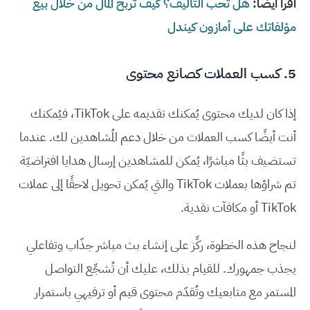
اقرأ أيضًا:
هل تحب التأليف؟ كيف تربح المال من خلال بيع
مؤلفاتك على أمازون كيندل
5. كسب العملات كصانع محتوى
إذا كان لديك محتوى يُمكنك تقديمه على TikTok، فيُمكنك
أنت أيضًا كسب العملات من خلال دعم المُشاهدين لك. عندما
تستضيف بثًا مباشرًا، يُمكن للمشاهدين إرسال هدايا افتراضيّة
تم شراؤها بعملات TikTok والتي يُمكن تحويل لاحقًا إلى عملات
TikTok أو مكافآت نقدية.
لنجاح هذه الخطوة، ركِّز على إنشاء بث مباشر جذّاب وتفاعلي
يجذب جمهورك. للقيام بذلك، عليك أن تُشجِّع التواصل
المستمر مع متابعيك وتُقدّم محتوى قيم أو ترفيهي باستمرار