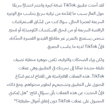
لقد أحدث تطبيق TikTok ضجّة كبيرة وانتشر انتشارًا سريعًا
حول العالم بسبب ما يُقدّمه من ترفيه سريع يتناسب مع الوتيرة
السريعة لعصرنا الحالي. سواءً كنت من عُشّاق الاستعراضات
الراقصة السريعة أو من مُحبّي الاسكتشات الكوميديّة أو مُجرّد
شخص يستمتع بالتمرير عبر مقاطع الفيديو القصيرة الجذّابة،
فإنَّ TikTok لديه ما يناسب الجميع.
ولكن وراء الضحكات والترفيه، تكمن جوهرة مخفيّة تضيف
طبقة جديدة تمامًا إلى تجربتك في التطبيق وهي عملات
TikTok. هذه العملات الافتراضيّة هي المفتاح لدعم صُنّاع
المحتوى على التطبيق وتشجيعهم لتطوير محتواهم. ومع ذلك،
فإنَّ الحديث عن هذه العملات يأتي بسؤالٍ مُلح: "هل يُمكنني
الحصول على عملات TikTok دون إنفاق أموال حقيقيّة؟"