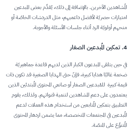
المُشاهدين الآخرين. بالإضافة إلى ذلك، يُقدِّم بعض المبدعين
امتيازات حصريّة لأفضل داعميهم، مثل الدردشات الخاصّة أو
منحهم أولويّة الرد أثناء جلسات الأسئلة والأجوبة.
4. تمكين المُبدعين الصغار
في حين يتلقى المبدعون الكبار الذين لديهم قاعدة جماهيريّة
ضخمة غالبًا هدايا كبيرة، فإنّ حتى الهدايا الصغيرة قد تكون ذات
قيمة كبيرة للمُبدعين الصغار أو صانعي المحتوى المُبتدئين الذين
يعتمدون على دعم المشاهدين لتنمية قنواتهم. ولذلك، يقوم
التطبيق بتمكين المُتابعين من استخدام هذه العملات لدعم
المُبدعين في المجتمعات المتخصصة، مما يضمن ازدهار المحتوى
المُتنوِّع على المنصّة.