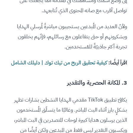
إلى وضع اسمك ومساهمتك في المُقدِّمة مما يجعلك على
تواصل أقرب مع صانه المحتوى الذي تُتابعهد.
ولأنّ العديد من المُبدعين يستجيبون مباشرةً لمُرسلي الهدايا
ويشكرونهم أو حتى يتفاعلون مع رسائلهم، فإنّهم يخلقون
تجربة أكثر جاذبيّةً للمُستخدمين.
اقرأ أيضًا:
كيفية تحقيق الربح من تيك توك | دليلك الشامل
3. المكانة الحصرية والتقدير
يكافئ تطبيق TikTok مقدمي الهدايا النشطين بشارات تظهر
بشكلٍ بارز أثناء البث المباشر. وغالبًا ما يتسلّق المُستخدمون
الذين يرسلون هدايا كبيرة لوحات المتصدرين في البث المباشر،
ويكسبون التقدير ليس فقط من المبدعين ولكن أيضًا من