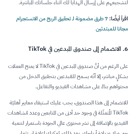
لتشجيعهم على إرسال الهدايا لك أثناء جلساتك المباشرة.
اقرأ أيضًا:
7 طرق مضمونة لـ تحقيق الربح من الانستجرام
مجانا للمبتدئين
6. الانضمام إلى صندوق المبدعين في TikTok
على الرغم من أنَّ صندوق المبدعين في TikTok لا يمنح العملات
بشكلٍ مباشر، إلا أنّه يسمح للمُبدعين بتحقيق الدخل من
محتواهم بناءً على مشاهدات الفيديو والتفاعل.
للانضمام إلى هذا الصندوق، يجب عليك استيفاء معايير أهليّة
TikTok المُتمثّلة في وجود حد أدنى من المتابعين وعدد مُشاهدات
الفيديو بالإضافة إلى نشر محتوى عالي الجودة باستمرار لتنمية
جمهورك وزيادة أرباحك. بعد ذلك، يُمكنك إعادة استثمار