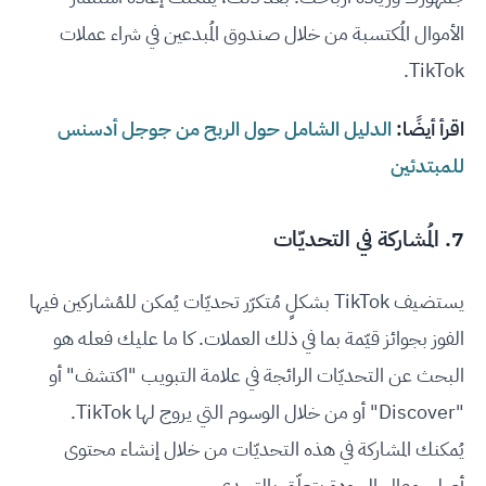
الأموال المُكتسبة من خلال صندوق المُبدعين في شراء عملات
TikTok.
اقرأ أيضًا:
الدليل الشامل حول الربح من جوجل أدسنس
للمبتدئين
7. المُشاركة في التحديّات
يستضيف TikTok بشكلٍ مُتكرّر تحديّات يُمكن للمُشاركين فيها
الفوز بجوائز قيّمة بما في ذلك العملات. كا ما عليك فعله هو
البحث عن التحديّات الرائجة في علامة التبويب "اكتشف" أو
"Discover" أو من خلال الوسوم التي يروج لها TikTok.
يُمكنك المشاركة في هذه التحديّات من خلال إنشاء محتوى
أصلي وعالي الجودة يتعلّق بالتحدي.