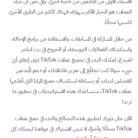
الأسماء الأولى من المُتابعين من ناخية أخرى. وفي حين أنَّ شراء
العملات هو الخيار الأكثر سهولة، فهناك الكثير من الطرق الأخرى
لكسبها مجانًا.
من خلال المشاركة في المسابقات، والاستفادة من برامج الإحالة،
واستكشاف الفعاليّات الترويجيّة، أو الخروج في بث مُباشر
كمبدع، يُمكنك البدء في تجميع عملات TikTok دون إنفاق أي
شيء. سواءً كنت تتطلّع إلى تعزيز تفاعلاتك، أو دعم المُبدعين
المفضلين لديك، أو ببساطة استكشاف جميع المزايا التي تُقدّمها
عملات TikTok، ستساعدك هذه الاستراتيجيّات في تحقيق ما
تريد!
الآن حان دورك لتطبيق هذه النصائح والبدء في جمع عملات
TikTok مجانًا! وأخيرًا، لا تنسَ الاشتراك في موقعنا ليصلك كل