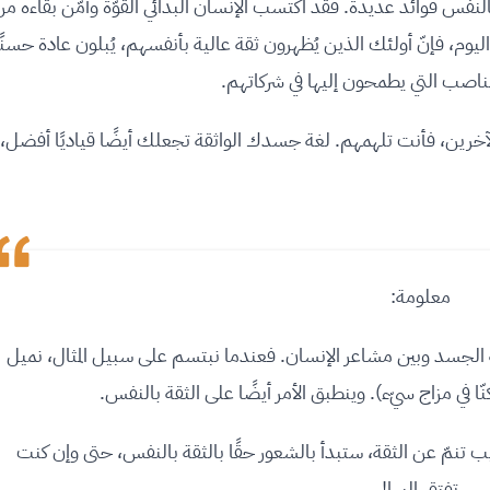
النفس فوائد عديدة. فقد اكتسب الإنسان البدائي القوّة وأمّن بقاءه م
مّا اليوم، فإنّ أولئك الذين يُظهرون ثقة عالية بأنفسهم، يُبلون عادة حسنًا
ناصب التي يطمحون إليها في شركاتهم.
الآخرين، فأنت تلهمهم. لغة جسدك الواثقة تجعلك أيضًا قياديًا أفضل،
معلومة:
الجسد وبين مشاعر الإنسان. فعندما نبتسم على سبيل المثال، نميل
ّا في مزاج سيّء). وينطبق الأمر أيضًا على الثقة بالنفس.
تنمّ عن الثقة، ستبدأ بالشعور حقًا بالثقة بالنفس، حتى وإن كنت
تفتقر إليها!