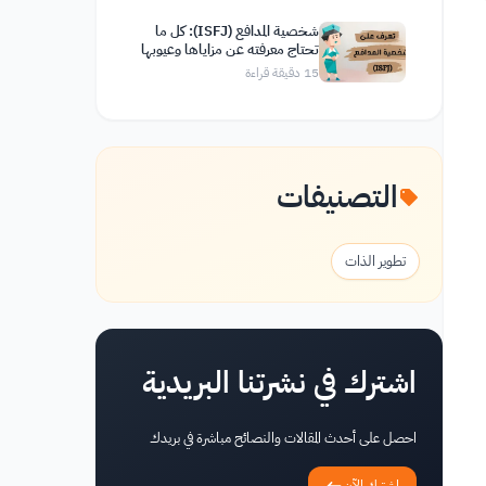
شخصية المدافع (ISFJ): كل ما
تحتاج معرفته عن مزاياها وعيوبها
وصفاتها
15
دقيقة قراءة
التصنيفات
تطوير الذات
اشترك في نشرتنا البريدية
احصل على أحدث المقالات والنصائح مباشرة في بريدك
اشترك الآن