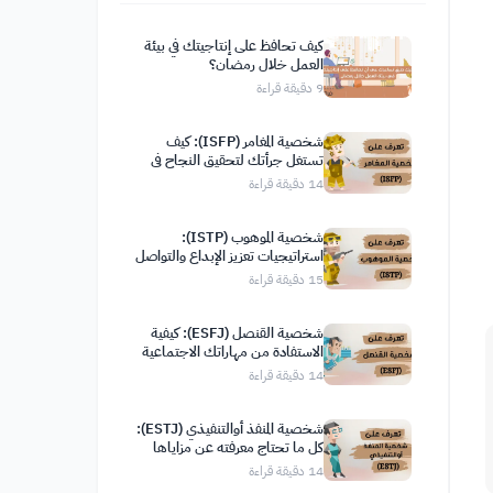
كيف تحافظ على إنتاجيتك في بيئة
العمل خلال رمضان؟
9
دقيقة قراءة
شخصية المغامر (ISFP): كيف
تستغل جرأتك لتحقيق النجاح في
حياتك
14
دقيقة قراءة
شخصية الموهوب (ISTP):
استراتيجيات تعزيز الإبداع والتواصل
الفعّال
15
دقيقة قراءة
شخصية القنصل (ESFJ): كيفية
الاستفادة من مهاراتك الاجتماعية
لتحقيق نتائج إيجابية
14
دقيقة قراءة
شخصية المنفذ أوالتنفيذي (ESTJ):
كل ما تحتاج معرفته عن مزاياها
وعيوبها وصفاتها
14
دقيقة قراءة