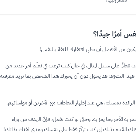
فس أمرًا جيدًا؟
كون من الأفضل أن تظهر افتقارك للثقة بالنفس!
اقف فعلاً. على سبيل المثال، في حال كنت ترغب في تعلّم أمر جديد من
. فهذا التصرّف قد يحول دون أن يخبرك هذا الشخص بما تريد معرفته
 الزائدة بنفسك، هي عند إظهار التعاطف مع الآخرين أو مواساتهم.
ر به الآخر وما يمرّ به. وحتى لو كنت تفعل، فإنّ الهدف من وراء
نك القيام بذلك إن كنت تركّز فقط على نفسك ومدى ثقتك بذاتك!