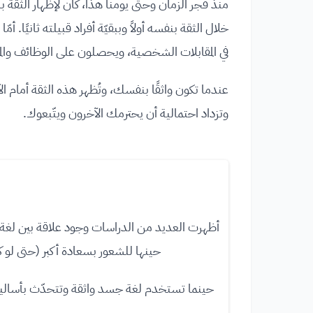
منذ فجر الزمان وحتى يومنا هذا، كان لإظهار الثقة ب
خلال الثقة بنفسه أولاً وببقيّة أفراد قبيلته ثانيًا. أ
في المقابلات الشخصية، ويحصلون على الوظائف والم
عندما تكون واثقًا بنفسك، وتُظهر هذه الثقة أمام 
وتزداد احتمالية أن يحترمك الآخرون ويتّبعوك.
أظهرت العديد من الدراسات وجود علاقة بين لغة 
حينها للشعور بسعادة أكبر (حتى لو كن
حينما تستخدم لغة جسد واثقة وتتحدّث بأساليب 