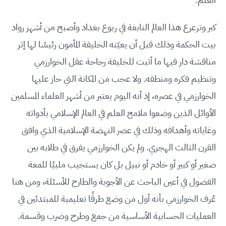
كبر وترعرع هذا العالم النابغة في ربوع بغداد وأصبح من أشهر رواد
بيت الحكمة وذلك قبل أن يعيّنه الخليفة المأمون رئيسًا لها إثر
مناقشة دار فيها ما أثبت للخليفة رجاحة عقل الخوارزمي
وتنظيم فكره ومنطقه. ولا عجب من المكانة التي حاز عليها
الخوارزمي في عصره، إذ أنه اليوم يعتبر من أشهر العلماء المسلمين
الأوائل الذين وضعوا ملامح العلم في العالم الإسلامي بأدواته
وغاياته وأهدافه وذلك في عصر النهضة الإسلامية الذي وافق
القرن الثالث الهجري. ولم يكن الخوارزمي يفرق في طلابه بين
صغير أو كبير أو خادم أو نبيل بل كان يستجيب ملبيًا للمعة
الفضول في أعين الباحث عن الأجوبة والطارح للأسئلة، ومن هنا
عُرف الخوارزمي بأنه أول من وضع طرقًا تعليمية للمبتدئين في
العمليات الحسابية الأساسية من جمع وطرح وضرب وقسمة.