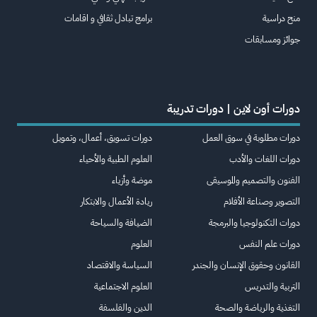
منح دراسية
برامج تبادل ثقافي و اقامات
جوائز ومسابقات
دورات أون لاين | دورات تدريبة
دورات مطلوبة في سوق العمل
دورات تسويق، أعمال، وتمويل
دورات اللغات والأدب
العلوم الطبية والأحياء
الفنون والتصميم والموسيقى
موضة وأزياء
التصوير وصناعة الأفلام
ريادة الأعمال والابتكار
دورات التكنولوجيا والبرمجة
الضيافة والسياحة
دورات علم النفس
العلوم
القانون وحقوق الإنسان والجندر
السياسة والاقتصاد
التربية والتدريس
العلوم الاجتماعية
التغذية والرياضة والصحة
الدين والفلسفة