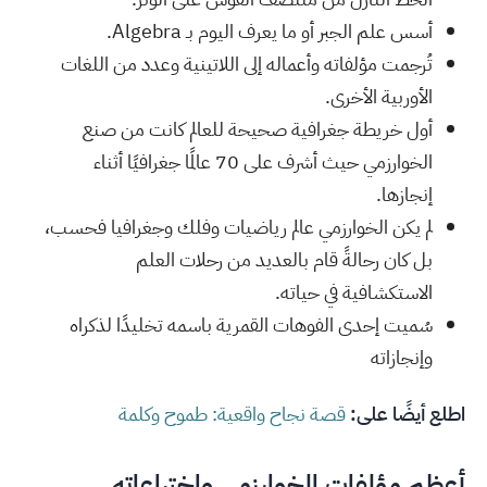
أسس علم الجبر أو ما يعرف اليوم بـ
Algebra
.
تُرجمت مؤلفاته وأعماله إلى اللاتينية وعدد من اللغات
الأوربية الأخرى.
أول خريطة جغرافية صحيحة للعالم كانت من صنع
الخوارزمي حيث أشرف على 70 عالمًا جغرافيًا أثناء
إنجازها.
لم يكن الخوارزمي عالم رياضيات وفلك وجغرافيا فحسب،
بل كان رحالةً قام بالعديد من رحلات العلم
الاستكشافية في حياته.
سُميت إحدى الفوهات القمرية باسمه تخليدًا لذكراه
وإنجازاته
اطلع أيضًا على:
قصة نجاح واقعية: طموح وكلمة
أعظم مؤلفات الخوارزمي واختراعاته