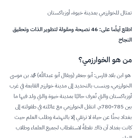
تمثال للخوارزمي بمدينة خيوة، أوزباكستان
اطلع أيضًا على:
46 نصيحة ومقولة لتطوير الذات وتحقيق
النجاح
من هو الخوارزمي؟
هو ابن بلاد فارس: أبو جعفر (ويقال أبو عبدالله) محمد بن موسى
الخوارزمي، وينسب بالتحديد إلى مدينة خوارزم القابعة في غرب
أوزباكستان والتي تُعرف حاليًا بمدينة خيوة والتي ولد فيها ما
بين 785-780م. انتقل الخوارزمي مع عائلته في طفولته إلى
بغداد بحثًا عن حياة لا ترتقي إلا بالنهضة وطلب العلم حيث
كانت بغداد آن ذاك نقطةً لاستقطاب لجميع العلماء وطلاب
العلم.