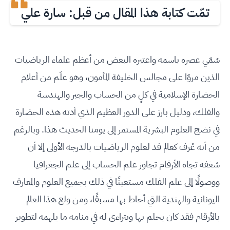
تمّت كتابة هذا المقال من قبل: سارة علي
سُمّي عصره باسمه واعتبره البعض من أعظم علماء الرياضيات
الذين مروّا على مجالس الخليفة المأمون، وهو علَم من أعلام
الحضارة الإسلامية في كلٍ من الحساب والجبر والهندسة
والفلك، ودليل بارز على الدور العظيم الذي أدته هذه الحضارة
في نضج العلوم البشرية المستمر إلى يومنا الحديث هذا. وبالرغم
من أنه عُرف كعالم فذ لعلوم الرياضيات بالدرجة الأولى إلا أن
شغفه تجاه الأرقام تجاوز علم الحساب إلى علم الجغرافيا
ووصولًا إلى علم الفلك مستعينًا في ذلك بجميع العلوم والمعارف
اليونانية والهندية التي أحاط بها مسبقًا، ومن ولع هذا العالم
بالأرقام فقد كان يحلم بها ويتراءى له في منامه ما يلهمه لتطوير