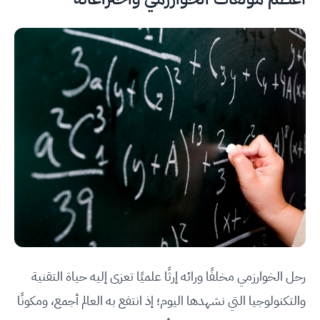
رحل الخوارزمي مخلفًا ورائه إرثًا علميًا تعزى إليه حياة التقنية
والتكنولوجيا التي نشهدها اليوم؛ إذ انتفع به العالم أجمع، ومكونًا