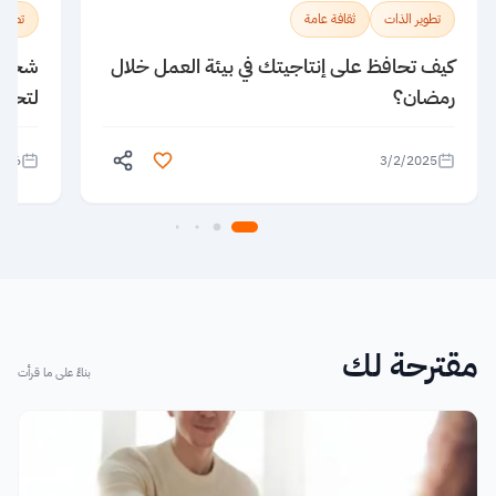
تطوير الذات
ثقافة عامة
تطوير
كيف تحافظ على إنتاجيتك في بيئة العمل خلال
رمضان؟
لتحقي
026
3/2/2025
مقترحة لك
بناءً على ما قرأت