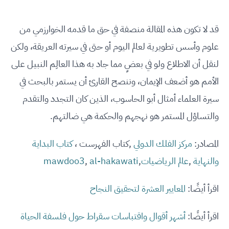
قد لا تكون هذه المقالة منصفة في حق ما قدمه الخوارزمي من
علوم وأسس تطويرية لعالم اليوم أو حتى في سيرته العريقة، ولكن
لنقل أن الاطلاع ولو في بعضٍ مما جاد به هذا العالِم النبيل على
الأمم هو أضعف الإيمان، وننصح القارئ أن يستمر بالبحث في
سيرة العلماء أمثال أبو الحاسوب، الذين كان التجدد والتقدم
والتساؤل المستمر هو نهجهم والحكمة هي ضالتهم.
المصادر:
مركز الفلك الدولي
,كتاب الفهرست ،
كتاب البداية
والنهاية
,
عالم الرياضيات
,
al-hakawati
,
mawdoo3
اقرأ أيضًا:
المعايير العشرة لتحقيق النجاح
اقرأ أيضًا:
أشهر أقوال واقتباسات سقراط حول فلسفة الحياة