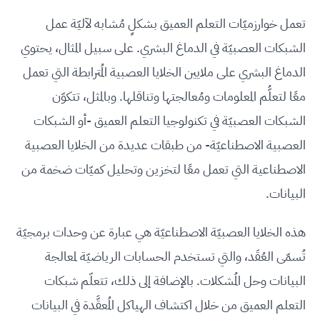
تعمل خوارزميّات التعلم العميق بشكلٍ مُشابه لآليّة عمل
الشبكات العصبيّة في الدماغ البشري. على سبيل المثال، يحتوي
الدماغ البشري على ملايين الخلايا العصبية المُترابطة التي تعمل
معًا لتعلُّم المعلومات ومُعالجتها وتناقلها. وبالمثل، تتكوّن
الشبكات العصبيّة في تكنولوجيا التعلم العميق -أو الشبكات
العصبية الاصطناعيّة- من طبقات عديدة من الخلايا العصبية
الاصطناعية التي تعمل معًا لتخزين وتحليل كميّات ضخمة من
البيانات.
هذه الخلايا العصبيّة الاصطناعيّة هي عبارة عن وحدات برمجيّة
تُسمّى العُقَد، والتي تستخدم الحسابات الرياضيّة لمعالجة
البيانات وحل المُشكلات. بالإضافة إلى ذلك، تتعلّم شبكات
التعلم العميق من خلال اكتشاف الهياكل المُعقَّدة في البيانات