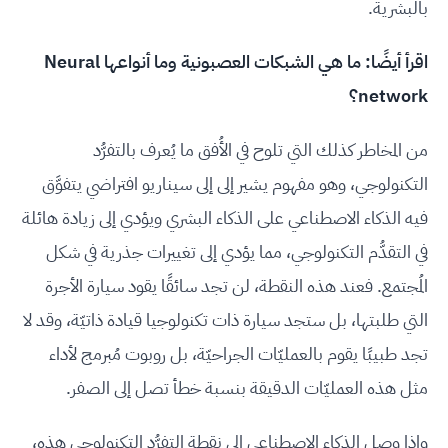
بالبشرية.
اقرأ أيضًا:
ما هي الشبكات العصبونية وما أنواعها Neural
network؟
من المخاطر كذلك التي تلوح في الأُفق ما يُعرف بالتفرُّد
التكنولوجي، وهو مفهوم يشير إلى إلى سيناريو افتراضي يتفوَّق
فيه الذكاء الاصطناعي على الذكاء البشري ويؤدي إلى زيادة هائلة
في التقدُّم التكنولوجي، مما يؤدي إلى تغييرات جذرية في شكل
المُجتمع. فعند هذه النقطة، لن تجد سائقًا يقود سيارة الأجرة
التي طلبتها، بل ستجد سيارة ذات تكنولوجيا قيادة ذاتيّة، وقد لا
تجد طبيبًا يقوم بالعمليّات الجراحيّة، بل روبوت مُبرمج لأداء
مثل هذه العمليّات الدقيقة بنسبة خطأ تصل إلى الصفر.
وإذا وصل الذكاء الاصطناعي إلى نقطة التفرُّد التكنولوجي هذه،