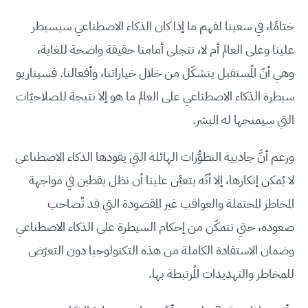
ختامًا، في سعينا لفهم ما إذا كان الذكاء الاصطناعي سيسيطر
علينا وعلى العالم أم لا، تتجلى أمامنا حقيقة واضحة للغاية،
وهي أنّ المُستقبل يتشكّل من خلال خياراتنا، وأفعالنا. فسيناريو
سيطرة الذكاء الاصطناعي على العالم ما هو إلا نتيجة للصلاحيّات
التي سيمنحها له البشر.
ورغم أنَّ جاذبية التطوُّرات الهائلة التي يقودها الذكاء الاصطناعي
لا يُمكن إنكارها، إلا أنّه يتعيَّن علينا أن نظل يقظين في مواجهة
المخاطر المحتملة والعواقب غير المقصودة التي قد تٌصاحب
صعوده، حتي نتمكّن من إحكام السيطرة على الذكاء الاصطناعي
وضمان الاستفادة الكاملة من هذه التكنولوجيا دون التعرّض
للمخاطر والتهديدات المُرتبطة بها.