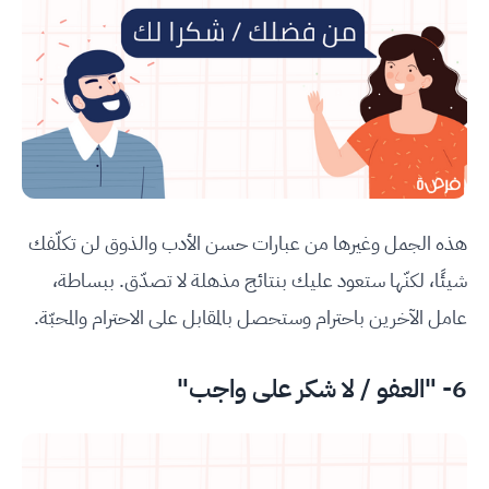
هذه الجمل وغيرها من عبارات حسن الأدب والذوق لن تكلّفك
شيئًا، لكنّها ستعود عليك بنتائج مذهلة لا تصدّق. ببساطة،
عامل الآخرين باحترام وستحصل بالمقابل على الاحترام والمحبّة.
6- "العفو / لا شكر على واجب"