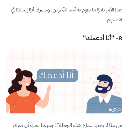
هذا الأمر نادرًا ما يقوم به أحد للآخرين، وسيترك أثرًا إيجابيًا في
نفوسهم.
8- "أنا أدعمك"
من منّا لا يحبّ سماع هذه الجملة؟! جميعنا نحبّ أن نعرف