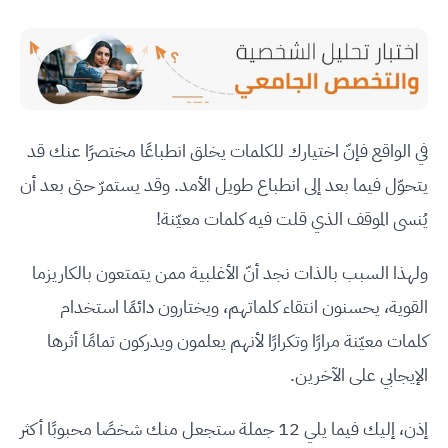
في الواقع فإنّ اختيارك للكلمات يخلق انطباعًا مختصرًا عنك قد
يتحوّل فيما بعد إلى انطباع طويل الأمد. وقد يستمرّ حتى بعد أن
يُنسى الموقف الذي قلت فيه كلمات معيّنة!
ولهذا السبب بالذات نجد أنّ الأغلبية ممن يتمتعون بالكاريزما
القوية، يحسنون انتقاء كلماتهم، ويختارون دائمًا استخدام
كلمات معيّنة مرارًا وتكرارًا لأنهم يعلمون ويدركون تمامًا أثرها
الإيجابي على الآخرين.
إذن، إليك فيما يلي 12 جملة ستجعل منك شخصًا محبوبًا أكثر