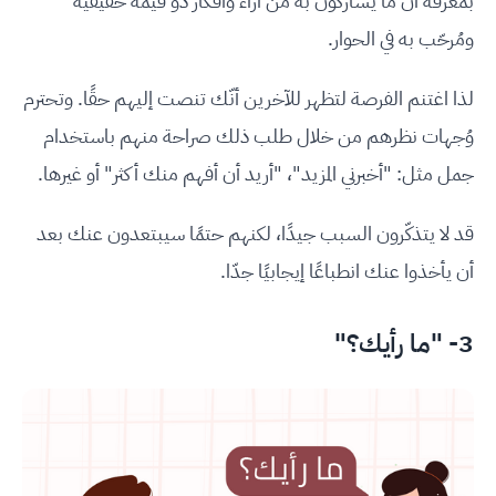
بمعرفة أنّ ما يشاركون به من آراء وأفكار ذو قيمة حقيقية
ومُرحّب به في الحوار.
لذا اغتنم الفرصة لتظهر للآخرين أنّك تنصت إليهم حقًا. وتحترم
وُجهات نظرهم من خلال طلب ذلك صراحة منهم باستخدام
جمل مثل: "أخبرني المزيد"، "أريد أن أفهم منك أكثر" أو غيرها.
قد لا يتذكّرون السبب جيدًا، لكنهم حتمًا سيبتعدون عنك بعد
أن يأخذوا عنك انطباعًا إيجابيًا جدّا.
3- "ما رأيك؟"