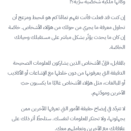
وكأنها ملكية شخصّية سرّية؟!
إن كنت قد فعلت فأنت تفهم تمامًا كم هو مُحبط ومزعج أن
تحاول معرفة ما يجري من حولك من هؤلاء الأشخاص. خاصّة
إن كان ما يحدث يؤثّر بشكل مباشر على مستقبلك وحياتك
الخاصّة.
بالمقابل، فإنّ الأشخاص الذين يشاركون المعلومات الصحيحة
الدقيقة التي يعرفونها من دون خلطها مع الإشاعات أو الأكاذيب
أو المبالغات، مثل هؤلاء الأشخاص غالبًا ما يكسبون حبّ
الآخرين ومودّتهم.
لا تتردّد في إيضاح حقيقة الأمور التي تعرفها للآخرين ممن
يجهلونها، ولا تحتكر المعلومات لنفسك. ستلحظُ أثر ذلك على
علاقاتك مع الآخرين وتعاملهم معك.