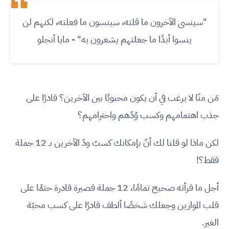
"سينسى الآخرون ما قلته، سينسون ما فعلته، لكنهم لن
ينسوا أبدًا ما جعلتهم يشعرون به" - مايا أنجلو
مَن منّا لا يرغب في أن يكون محبوبًا بين الآخرين؟ قادرًا على
جذب اهتمامهم وكسب وُدّهم واحترامهم؟
لكن ماذا لو قلنا لك أنّ بإمكانك كسبُ ودّ الآخرين بـ 12 جملة
فقط؟!
أجل ما قرأته صحيح تمامًا، 12 جملة قصيرة قادرة حتمًا على
قلب الموازين وجعلك شخصًا ألطف قادرًا على كسب محبّة
الغير.