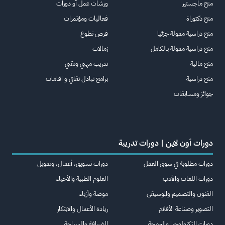
منح ماجستير
ورشات عمل أو دورات
منح دكتوراة
فعاليات ومؤتمرات
منح دراسية ممولة جزئيا
فرص تطوع
منح دراسية ممولة بالكامل
زمالات
منح مالية
تدريب مهني وتقني
منح دراسية
برامج تبادل ثقافي و اقامات
جوائز ومسابقات
دورات أون لاين | دورات تدريبة
دورات مطلوبة في سوق العمل
دورات تسويق، أعمال، وتمويل
دورات اللغات والأدب
العلوم الطبية والأحياء
الفنون والتصميم والموسيقى
موضة وأزياء
التصوير وصناعة الأفلام
ريادة الأعمال والابتكار
دورات التكنولوجيا والبرمجة
الضيافة والسياحة