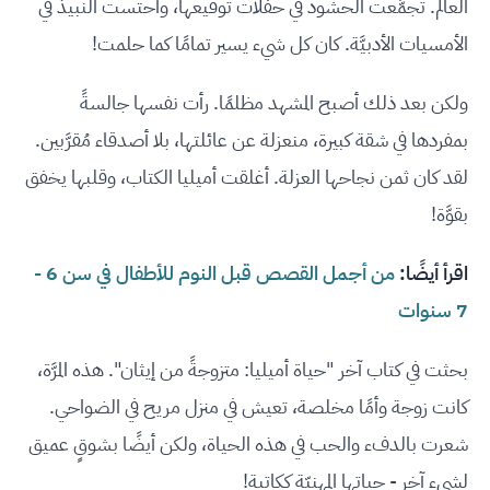
العالم. تجمَّعت الحشود في حفلات توقيعها، واحتست النبيذ في
الأمسيات الأدبيَّة. كان كل شيء يسير تمامًا كما حلمت!
ولكن بعد ذلك أصبح المشهد مظلمًا. رأت نفسها جالسةً
بمفردها في شقة كبيرة، منعزلة عن عائلتها، بلا أصدقاء مُقرَّبين.
لقد كان ثمن نجاحها العزلة. أغلقت أميليا الكتاب، وقلبها يخفق
بقوَّة!
اقرأ أيضًا:
من أجمل القصص قبل النوم للأطفال في سن 6 -
7 سنوات
بحثت في كتاب آخر "حياة أميليا: متزوجةً من إيثان". هذه المرَّة،
كانت زوجة وأمًا مخلصة، تعيش في منزل مريح في الضواحي.
شعرت بالدفء والحب في هذه الحياة، ولكن أيضًا بشوقٍ عميق
لشيء آخر - حياتها المهنيّة ككاتبة!