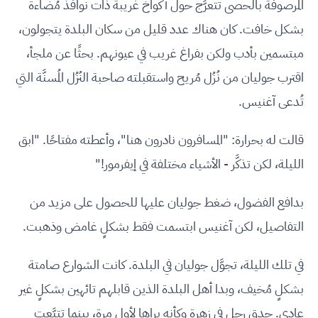
المرصوفة بالحصى تتعرَّج حول أكواخ غريبة ذات نوافذ مُضاءة
بشكل خافت. كان هناك عدد قليل من سكان البلدة يتجولون،
مبتسمين بأدب ولكن بفراغ غريب في عيونهم. بحثًا عن ملجأ،
اقترب جوليان من نُزُل مُريح واستقبلته صاحبة النُزُل المُسنَّة التي
تُدعى آغنيس.
قالت له بحرارة: "المسافرون نادرون هنا"، وأعطته مفتاحًا. "ابق
الليلة، لكن تذكَّر - الأشياء مختلفة في إيفرمور!"
بدافع الفضول، ضغط جوليان عليها للحصول على مزيد من
التفاصيل، لكن آغنيس ابتسمت فقط بشكلٍ غامض وذهبت.
في تلك الليلة، تجوَّل جوليان في البلدة. كانت الشوارع صامتة
بشكلٍ مُخيف، وبدا أهل البلدة الذين قابلهم تائهين بشكلٍ غير
عادي. حدق رجل في زهرة وكأنه يراها لأول مرة، بينما تتبَّعت