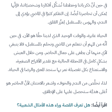
في حين أنَّ ذكرياتنا وخططنا تُشكِّل أفكارنا وشخصيّاتنا، فإنَّها
يُمكن أن تحاصرنا أيضًا. إن التفكير كثيرًا في الماضي يؤدي إلى
الندم، والهوس بالمستقبل يُعزِّز القلق.
الحياة عابرة، والوقت الوحيد الذي لدينا حقًا هو الآن. في حين
أنَّه من المهم أن نتعلم من الماضي ونحلم بالمستقبل، فلا ينبغي
لأي منهما أن يطغى على جمال الحاضر. ومن خلال العيش
بشكلٍ كامل في اللحظة الحالية مع تقدير الأفراح الصغيرة،
والاستمتاع بكل تفصيلة نمر بها سنجد المعنى والرضا في الحياة.
لذا، تخلَّص من الندم والخوف، واشعر بالامتنان لأنَّ الحاضر هو
أغلى هديَّة ستحصل عليها على الإطلاق.
اقرأ أيضًا:
هل تعرف القصة وراء هذه الأمثال الشعبية؟