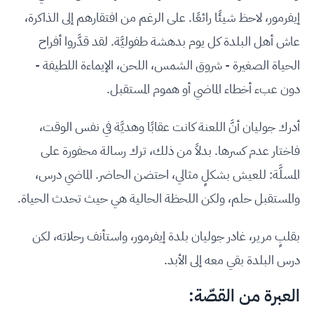
إيفرمور، لاحظ شيئًا رائعًا. على الرغم من افتقارهم إلى الذاكرة،
عاش أهل البلدة كل يوم بدهشة طفوليَّة. لقد قدَّروا أفراح
الحياة الصغيرة - شروق الشمس، اللحن، الإيماءة اللطيفة -
دون عبء أخطاء الماضي أو هموم المستقبل.
أدرك جوليان أنَّ اللعنة كانت عقابًا وهديَّة في نفس الوقت،
فاختار عدم كسرها. بدلاً من ذلك، ترك رسالة محفورة على
المسلَّة: للعيش بشكلٍ مثالي، احتضن الحاضر. الماضي درس،
والمستقبل حلم، ولكن اللحظة الحالية هي حيث تحدث الحياة.
بقلبٍ مرير، غادر جوليان بلدة إيفرمور، واستأنف رحلاته، لكن
درس البلدة بقي معه إلى الأبد.
العبرة من القصّة: