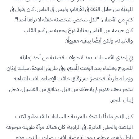
المهنيَّة من خلال الثقة في الأرقام، وليس في الناس. كان يقول في
كثيرٍ من الأحيان: "لكل شخص شخصيّة خفيَّة لا يراها أحد!".
كان حرصه من الناس بمثابة درع يحميه من كسر القلب
والخيانة، ولكن أيضًا يبقيه معزولًا.
في إحدى الأمسيات، بعد مُحاولات مُضنية من أحد زملائه
للخروج وقضاء بعد الوقت المُمتع، وفي طريق العودة، سلك إيثان
وزميله طريقًا مُختصرًا عبر زقاق خافت الإضاءة. لفت انتباهه
متجر تحف قديم لم يلاحظه من قبل. بدافع من الفضول، دخل
إيثان المتجر.
كان المتجر مليئًا بالتحف الغريبة - الساعات القديمة والكتب
الباهتة والحلي النادرة. في الزاوية، كان هناك مرآة طويلة مزخرفة
بإطار ذهبي محفور برموز غامضة. اقترب صاحب المتجر، وهو