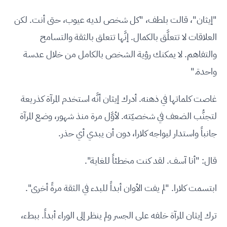
"إيثان"، قالت بلطف، "كل شخص لديه عيوب، حتى أنت. لكن
العلاقات لا تتعلَّق بالكمال. إنَّها تتعلق بالثقة والتسامح
والتفاهم. لا يمكنك رؤية الشخص بالكامل من خلال عدسة
واحدة."
غاصت كلماتها في ذهنه. أدرك إيثان أنَّه استخدم المرآة كذريعة
لتجنُّب الضعف في شخصيّته. لأوَّل مرة منذ شهور، وضع المرآة
جانباً واستدار ليواجه كلارا، دون أن يبدي أي حذر.
قال: "أنا آسف. لقد كنت مخطئاً للغاية".
ابتسمت كلارا. "لم يفت الأوان أبداً للبدء في الثقة مرةً أخرى".
ترك إيثان المرآة خلفه على الجسر ولم ينظر إلى الوراء أبداً. ببطء،