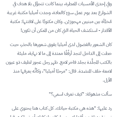
وفي إحدى الأمسيات الممطرة، بينما كانت تتجوَّل بلا هدف في
الشوارع بعد يوم عمل سيئ كالعادة، وجدت أميليا مكتبة غريبة
مُخبَّأة بين مبنيين مهجورَيْن. وكان مكتوبًا على لافتتها: مكتبة
الأقدار - استكشف الحياة التي كان من الممكن أن تكون!
كان الشعور بالفضول لدى أميليا يفوق شعورها بالحذر، حيث
خطت إلى الداخل لتجد أرفُفًا ممتدة إلى ما لا نهاية، مليئة
بالكتب المجلَّدة بجلد فاخر لامع. ظهر رجل عجوز لطيف ذو عيون
لامعة خلف المنضدة. قال: "مرحبًا أميليا"، وكأنَّه يعرفها منذ
الأزل.
سألت مذهولة: "كيف تعرف اسمي؟"
رد عليها: "هذه هي مكتبة حياتك. كل كتاب هنا يحتوي على
نسخة بديلة من أقدارك - مسار كان بإمكانك أن تسلكيه، قرار