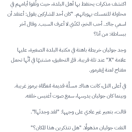
اكتشف مذكرات يحتفظ بها أهل البلدة، حيث وثَّقوا أيامهم في
محاولة للتمسك بهوياتهم. "كان أحد المشاركين يقول: أعتقد أن
اسمي جاك. أحب الخبز، لكنّني لا أعرف السبب. وقال آخر
ببساطة: من أنا؟
وجد جوليان خريطة باهتة في مكتبة البلدة الصغيرة، عليها
علامة "X" عند تلة قريبة. قرَّر التحقيق، مشتبهًا في أنَّها تحمل
مفتاح لعنة إيفرمور.
في أعلى التل، كانت هناك مسلَّة قديمة مُغطَّاة برموز غريبة.
وبينما كان جوليان يدرسها، سمع صوت أغنيس خلفه.
قالت، بتعبير غير عادي على وجهها: "لقد وجدتَها!".
التفت جوليان مذهولًا. "هل تتذكرين هذا المكان؟"