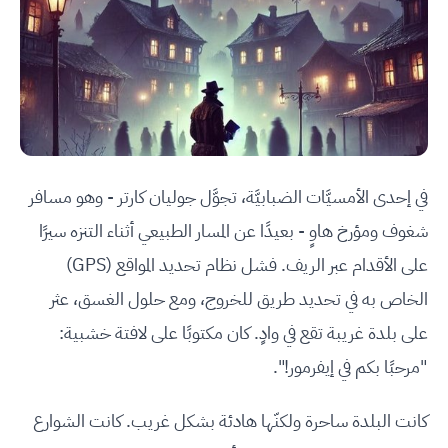
في إحدى الأمسيَّات الضبابيَّة، تجوَّل جوليان كارتر - وهو مسافر
شغوف ومؤرخ هاوٍ - بعيدًا عن المسار الطبيعي أثناء التنزه سيرًا
على الأقدام عبر الريف. فشل نظام تحديد المواقع (GPS)
الخاص به في تحديد طريق للخروج، ومع حلول الغسق، عثر
على بلدة غريبة تقع في وادٍ. كان مكتوبًا على لافتة خشبية:
"مرحبًا بكم في إيفرمور!".
كانت البلدة ساحرة ولكنّها هادئة بشكل غريب. كانت الشوارع