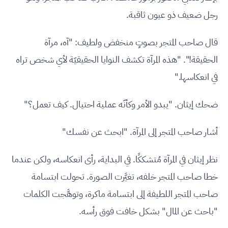
رجل ضعيف ذو عيون ثاقبة.
قال صاحب المتجر بصوتٍ منخفض ولطيف: "آه، مرآة
الحقيقة!". "هذه المرآة تكشف النوايا الحقيقيّة لأي شخص تراه
في انعكاسها."
ضحك إيثان. "يبدو الأمر وكأنّه عملية احتيال. كيف تعمل؟"
أشار صاحب المتجر إلى المرآة. "ابحث عن نفسك"
نظر إيثان في المرآة مُتشككًا. في البداية، رأى انعكاسه، ولكن عندما
خطا صاحب المتجر خلفه، تغيَّرت الصورة. تحولت ابتسامة
صاحب المتجر اللطيفة إلى ابتسامة ماكرة، وتوهَّجت الكلمات
"باحث عن المال" بشكل خافت فوق رأسه.