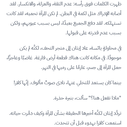
ظهرت الكلمات فوق رأسه: عدم الثقة، والعزلة، والانكسار. لقد
أصابه الإدراك مثل لكمة في البطن. لم تكن المرآة تحميه، لقد كانت
تستهلكه. لقد دفع الجميع بعيدًا، ليس بسبب عيوبهم، ولكن
بسبب عدم قدرته على قبولها.
في محاولةٍ يائسة، عاد إيثان إلى متجر التحف، لكنَّه لم يكن
موجودًا. في مكانه كانت هناك قطعة أرض فارغة. غاضبًا وعاجزًا،
حمل المرآة إلى جسر، عازمًا على رميها في النهر.
بينما كان يستعد للتخلي عنها، نادى صوتٌ مألوف. إنّها كلار!
"ماذا تفعل هنا؟" سألت، بنبرة حذرة.
تردَّد إيثان لكنَّه أخبرها الحقيقة بشأن المرآة وكيف دمَّرت حياته.
استمعت كلارا بهدوء قبل أن تتحدث.