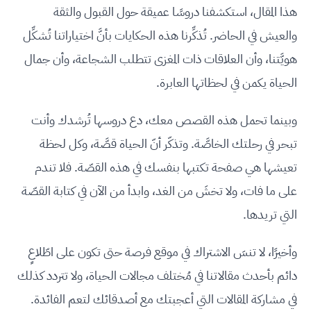
هذا المقال، استكشفنا دروسًا عميقة حول القبول والثقة
والعيش في الحاضر. تُذكِّرنا هذه الحكايات بأنَّ اختياراتنا تُشكِّل
هويَّتنا، وأن العلاقات ذات المغزى تتطلب الشجاعة، وأن جمال
الحياة يكمن في لحظاتها العابرة.
وبينما تحمل هذه القصص معك، دع دروسها تُرشدك وأنت
تبحر في رحلتك الخاصَّة. وتذكّر أنّ الحياة قصَّة، وكل لحظة
تعيشها هي صفحة تكتبها بنفسك في هذه القصّة. فلا تندم
على ما فات، ولا تخشَ من الغد، وابدأ من الآن في كتابة القصّة
التي تريدها.
وأخيرًا، لا تنسَ الاشتراك في موقع فرصة حتى تكون على اطّلاعٍ
دائم بأحدث مقالاتنا في مُختلف مجالات الحياة، ولا تتردد كذلك
في مشاركة المقالات التي أعجبتك مع أصدقائك لتعم الفائدة.