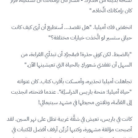
كان بإمكانك اتِّخاذه."
انخفض فك أميليا. "هل تقصد... أستطيع أن أرى كيف كانت
حياتي ستسير لو اتَّخذت خيارات مختلفة؟"
"بالضبط. لكن كوني حذرة! فبمُجرَّد أن تبدأي القراءة، من
السهل أن تفقدي شعوركِ بالحياة التي تعيشينها الآن."
تجاهلت أميليا تحذيره، وأمسكت بأقرب كتاب. كان عنوانه
"حياة أميليا: منحة باريس الدراسيَّة". عندما فتحته، انجذبت
إلى القصَّة، وتلاشى محيطها في مشهد سينيمائي!
كانت في باريس، تعيش في شقَّة غريبة تطل على نهر السين. لقد
أصبحت مؤلفة مشهورة، وكتبها تُزيِّن أرفف أفضل المكتبات في