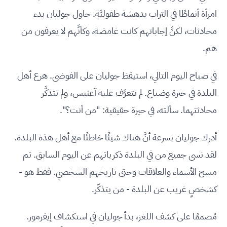
امرأة أنماطًا في التراب بدهشة طفوليَّة. حاول جوليان بدء
محادثات، لكنَّ إجاباتهم كانت غامضة، وكأنَّهم لا يعرفون من
هم.
في صباح اليوم التالي، استيقظ جوليان على الفوضى. هرع أهل
البلدة في حيرة وضياع. لم تتعرَّف عليه آغنيس، ولم تتذكَّر
محادثتهما. سألته، في حيرة حقيقية: "من أنت؟".
أدرك جوليان بسرعة أنَّ هناك شيئًا خاطئًا مع أهل هذه البلدة.
لقد نسى جميع من في البلدة ذكرياتهم عن اليوم السابق. تم
مسح الأسماء والعلاقات وحتى تاريخهم الشخصي. فقط هو -
كشخصٍ غريب عن البلدة - من يتذكّر.
مُصممًا على كشف اللغز، بدأ جوليان في استكشاف إيفرمور.