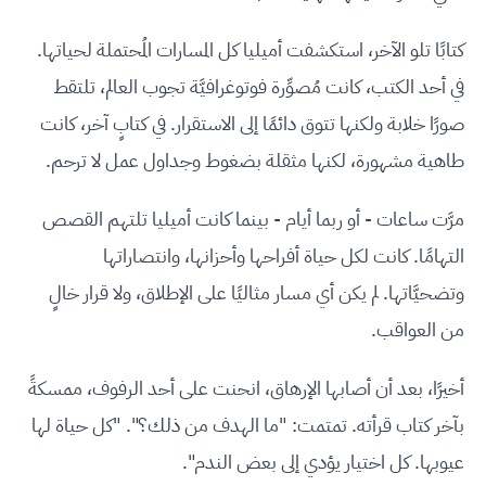
كتابًا تلو الآخر، استكشفت أميليا كل المسارات المُحتملة لحياتها.
في أحد الكتب، كانت مُصوِّرة فوتوغرافيَّة تجوب العالم، تلتقط
صورًا خلابة ولكنها تتوق دائمًا إلى الاستقرار. في كتابٍ آخر، كانت
طاهية مشهورة، لكنها مثقلة بضغوط وجداول عمل لا ترحم.
مرَّت ساعات - أو ربما أيام - بينما كانت أميليا تلتهم القصص
التهامًا. كانت لكل حياة أفراحها وأحزانها، وانتصاراتها
وتضحيَّاتها. لم يكن أي مسار مثاليًا على الإطلاق، ولا قرار خالٍ
من العواقب.
أخيرًا، بعد أن أصابها الإرهاق، انحنت على أحد الرفوف، ممسكةً
بآخر كتاب قرأته. تمتمت: "ما الهدف من ذلك؟". "كل حياة لها
عيوبها. كل اختيار يؤدي إلى بعض الندم".