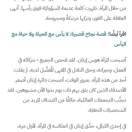
من خلال المرآة. ظهرت كلمة عديمة المسؤوليّة فوق رأسها. أنهى
العلاقة على الفور، وتركها مرتبكةً ومجروحة.
اقرأ أيضًا:
قصة نجاح قصيرة: لا يأس مع الحياة ولا حياة مع
اليأس
أصبحت المرآة هوس إيثان. لقد فحص الجميع - شركائه في
العمل، وجيرانه، وحتى النادل في المقهى المُفضَّل لديه. لم يفلت
أحد من هذه المرآة. بمرور الوقت، أصبحت دائرة إيثان أصغر.
الأصدقاء الذين كان يثق بهم ذات يوم بدوا الآن مشبوهين. لقد
تجنَّب التجمعات العائلية، خائفًا من اكتشاف المزيد من
الشخصيّات الخفيّة.
في إحدى الليالي، حدَّق إيثان في انعكاسه في المرآة. لأول مرة،