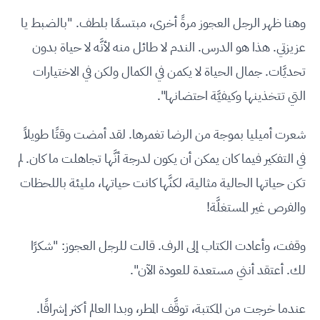
وهنا ظهر الرجل العجوز مرةً أخرى، مبتسمًا بلطف. "بالضبط يا
عزيزتي. هذا هو الدرس. الندم لا طائل منه لأنَّه لا حياة بدون
تحديَّات. جمال الحياة لا يكمن في الكمال ولكن في الاختيارات
التي تتخذينها وكيفيَّة احتضانها".
شعرت أميليا بموجة من الرضا تغمرها. لقد أمضت وقتًا طويلاً
في التفكير فيما كان يمكن أن يكون لدرجة أنَّها تجاهلت ما كان. لم
تكن حياتها الحالية مثالية، لكنَّها كانت حياتها، مليئة باللحظات
والفرص غير المستغلَّة!
وقفت، وأعادت الكتاب إلى الرف. قالت للرجل العجوز: "شكرًا
لك. أعتقد أنني مستعدة للعودة الآن".
عندما خرجت من المكتبة، توقَّف المطر، وبدا العالم أكثر إشراقًا.