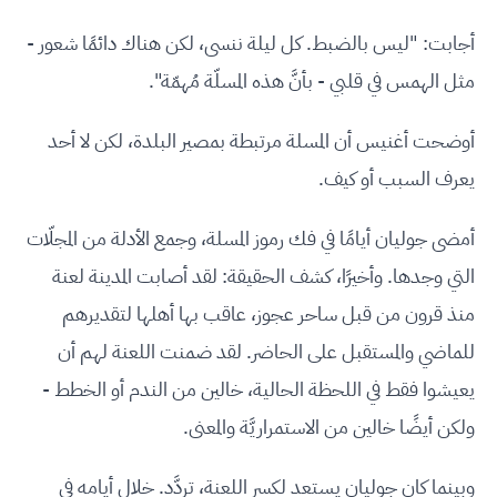
أجابت: "ليس بالضبط. كل ليلة ننسى، لكن هناك دائمًا شعور -
مثل الهمس في قلبي - بأنَّ هذه المسلّة مُهمّة".
أوضحت أغنيس أن المسلة مرتبطة بمصير البلدة، لكن لا أحد
يعرف السبب أو كيف.
أمضى جوليان أيامًا في فك رموز المسلة، وجمع الأدلة من المجلّات
التي وجدها. وأخيرًا، كشف الحقيقة: لقد أصابت المدينة لعنة
منذ قرون من قبل ساحر عجوز، عاقب بها أهلها لتقديرهم
للماضي والمستقبل على الحاضر. لقد ضمنت اللعنة لهم أن
يعيشوا فقط في اللحظة الحالية، خالين من الندم أو الخطط -
ولكن أيضًا خالين من الاستمراريَّة والمعنى.
وبينما كان جوليان يستعد لكسر اللعنة، تردَّد. خلال أيامه في