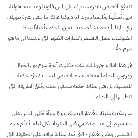
تتمتَّع القصص بقدرة سحريَّة على لمس قلوبنا ومداعبة عقولنا،
فهي تُسلّينا وتُلهمنا وتترك لنا دروسًا غالبًا ما تبقى لفترة طويلة.
وفي عالمنا المُزدحم بشدّة، حيث تغرق الحكمة أحيانًا وسط
الضوضاء، تعمل القصص كمنارات الضوء التي تُرشدنا إلى ما هو
مهم حقًا.
في هذا المقال، جهّزنا لك ثلاث حكايات آسرة تمزج بين الخيال
ودروس الحياة العميقة. هذه القصص ليست مُجرَّد حكايات
للتسلية، بل هي بمثابة حكمة ستبقى معك وتُغيِّر الطريقة التي
تنظر بها إلى الحياة.
من مكتبة مليئة بالأقدار البديلة، مرورًا بمرآة تُظهر الناس على
حقيقتهم، إلى مدينة تختفي فيها الذكريات كل ليلة، تُقدِّم هذه
القصص بعض الأفكار - التي تُعد بمثابة نوافذ على الحقيقة التي