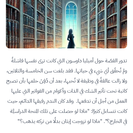
تدور القصّة حول أميليا داوسون التي كانت ترى نفسها فاشلةً
ولم تُحقّق أي شيء في حياتها. فقد بلغت سن الخامسة والثلاثين،
ولا زالت عالقةً في وظيفة لا تُحبها، بعد أن دُفِنَ حلمها بأن تصبح
كاتبة تحت تأثير الشك في الذات وأكوام من الفواتير التي عليها
العمل من أجل أن تدفعها. وقد كان الندم رفيقها الدائم، حيث
كانت تتساءل كثيرًا: "ماذا لو حصلت على تلك المنحة الدراسيَّة
في الخارج؟". "ماذا لو تزوجت إيثان بدلًا من تركه يذهب؟"