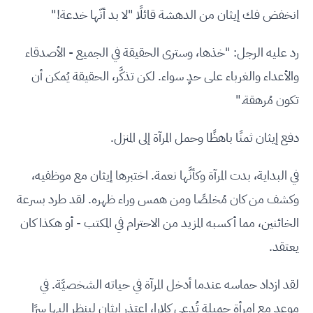
انخفض فك إيثان من الدهشة قائلًا "لا بد أنّها خدعة!"
رد عليه الرجل: "خذها، وسترى الحقيقة في الجميع - الأصدقاء
والأعداء والغرباء على حدٍ سواء. لكن تذكَّر، الحقيقة يُمكن أن
تكون مُرهقة."
دفع إيثان ثمنًا باهظًا وحمل المرآة إلى المنزل.
في البداية، بدت المرآة وكأنَّها نعمة. اختبرها إيثان مع موظفيه،
وكشف من كان مُخلصًا ومن همس وراء ظهره. لقد طرد بسرعة
الخائنين، مما أكسبه المزيد من الاحترام في المكتب - أو هكذا كان
يعتقد.
لقد ازداد حماسه عندما أدخل المرآة في حياته الشخصيَّة. في
موعد مع امرأة جميلة تُدعى كلارا، اعتذر إيثان لينظر إليها سرًا