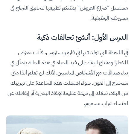
مسلسل "صراع العروش" يمكنكم تطبيقها لتحقيق النجاح في
مسيرتكم الوظيفية.
الدرس الأول: أنشئ تحالفات ذكية
في اللحظة التي تولد فيها في قارة ويستروس، فأنت معرّض
للخطر! ومفتاح البقاء على قيد الحياة في هذه الحالة يتمثّل في
بناء صداقات مع الأشخاص المناسبين. لأنك لن تعلم أبدًا متى
ستحتاج إلى العون. سواءً اشتملت هذه المساعدة على تهريبك
من البلاد، ضمّك إلى مهمّة عظيمة لإنقاذ البشرية أو إيقافك عن
احتساء شراب مسموم.