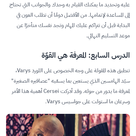
عليه وتحديد ما يمكنك القيام به وحدك والجوانب التي تحتاج
إلى المساعدة لإتمامها. من الأفضل دومًا أن تطلب العون في
البداية قبل أن تتراكم عليك المهام وتجد نفسك متأخرًا عن
موعد التسليم النهائي.
الدرس السابع: المعرفة هي القوّة
تنطبق هذه المقولة على وجه الخصوص على اللورد Varys،
سيّد الهامسين الذي يستعين بما يسمّيه "عصافيره الصغيرة"
لمعرفة ما يدور من حوله. وقد أدركت Cersei أهمية هذا الأمر
وسرعان ما استولت على جواسيس Varys.