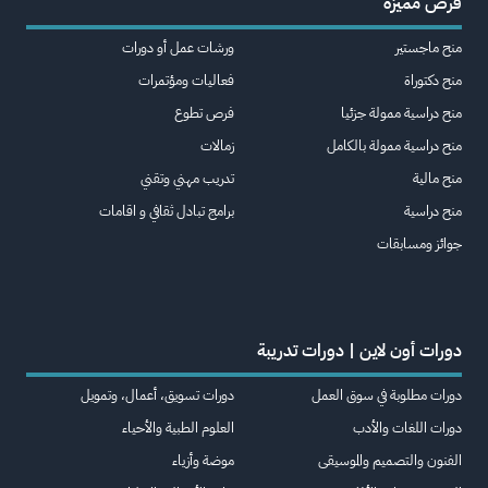
فرص مميزة
منح ماجستير
ورشات عمل أو دورات
منح دكتوراة
فعاليات ومؤتمرات
منح دراسية ممولة جزئيا
فرص تطوع
منح دراسية ممولة بالكامل
زمالات
منح مالية
تدريب مهني وتقني
منح دراسية
برامج تبادل ثقافي و اقامات
جوائز ومسابقات
دورات أون لاين | دورات تدريبة
دورات مطلوبة في سوق العمل
دورات تسويق، أعمال، وتمويل
دورات اللغات والأدب
العلوم الطبية والأحياء
الفنون والتصميم والموسيقى
موضة وأزياء