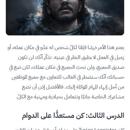
يعتبر هذا الأمر درسًا قيّمًا لكلّ شخص له عدّو في مكان عمله، أو
زميل في العمل لا يطيق النظر في عينيه. تذكّر أنّك لن تكون
صديق الجميع، ولن تحبّ الجميع في مكان عملك، لكن ضع في
حسبانك أنّك ستضطر في الغالب للتعاون مع جميع الموظفين
من أجل إنهاء المهام الموكلة إليك. فالأفضل إذن أن تضع
مشاعرك الخاصة جانبًا وتتعامل بحيادية ومهنية مع الكلّ.
الدرس الثالث: كن مستعدًّا على الدوام
كان Tyrion Lannister على وشك أن يقتل عشرات المرّات،