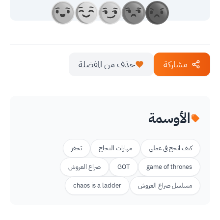
مشاركة
حذف من المفضلة
الأوسمة
كيف انجح في عملي
مهارات النجاح
تحفز
game of thrones
GOT
صراع العروش
مسلسل صراع العروش
chaos is a ladder