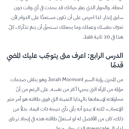
لحظة. والحوار الذي يغيّر حياتك قد يحدث في أي وقت دون
سابق إنذار. لذا احرص على أن تكون مستعدًا على الدوام لأن
تعرّف بنفسك وعملك وما يجعلك تستحقّ أن يتمّ تذكّرك، كلّ
هذا في 30 ثانية فقط.
الدرس الرابع: اعرف متى يتوجّب عليك المضي
قدمًا
من المحزن رؤية السير Jorah Mormont وهو يتلقى صدمات
مؤلمة من المرأة التي يحبها أكثر من نفسه. على الرغم من أنّ
محاولاته لإسعادها بالهدايا الثمينة التي فوق طاقته هو أمر مثير
للإعجاب، لكنه لا يبدو أنه يأتي بأي نتيجة ذات قيمة. بدلاً من
ذلك، كان من الأفضل له لو استغلّ طاقته هذه في إيجاد ترياق
لداء الـ greyscale الذي يعاني منه!