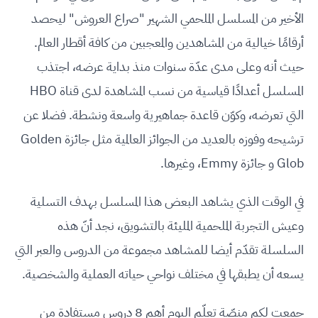
الأخير من المسلسل الملحمي الشهير "صراع العروش" ليحصد
أرقامًا خيالية من المشاهدين والمعجبين من كافة أقطار العالم.
حيث أنه وعلى مدى عدّة سنوات منذ بداية عرضه، اجتذب
المسلسل أعدادًا قياسية من نسب المشاهدة لدى قناة HBO
التي تعرضه، وكوّن قاعدة جماهيرية واسعة ونشطة. فضلا عن
ترشيحه وفوزه بالعديد من الجوائز العالمية مثل جائزة Golden
Glob و جائزة Emmy، وغيرها.
في الوقت الذي يشاهد البعض هذا المسلسل بهدف التسلية
وعيش التجربة الملحمية المليئة بالتشويق، نجد أنّ هذه
السلسلة تقدّم أيضا للمشاهد مجموعة من الدروس والعبر التي
يسعه أن يطبقها في مختلف نواحي حياته العملية والشخصية.
جمعت لكم منصّة تعلّم اليوم أهم 8 دروس مستفادة من