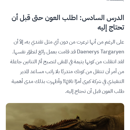
الدرس السادس: اطلب العون حتى قبل أن
تحتاج إليه
على الرغم من أنها ترعرت من دون أي مثل تقتدي به، إلاّ أن
Daenerys Targaryen قد قامت بعمل رائع لتطوّر نفسها.
لقد انتقلت من كونها يتيمة في المنفى لتصبح أمّ التنانين جاعلة
من أمر أن تنتقل من كونك متدربًا بلا راتب مساعد المدير
التنفيذي في شركة كبرى أمرًا تافهًا! وأظهرت بذلك مدى أهمية
طلب العون قبل أن تحتاج إليه.