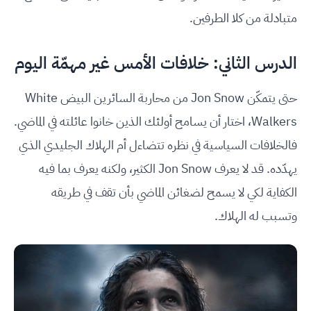
متبادلة من كلا الطرفين.
الدرس الثاني: خلافات الأمس غير مهمّة اليوم
حتى يتمكّن Jon Snow من محاربة السائرين البيض White
Walkers، اختار أن يسامح أولئك الذين خانوا عائلته في الماضي.
فالخلافات السياسية في نظره تتضاءل أم الهلاك الجليدي الذي
يهدّده. قد لا يعرف Jon Snow الكثير، ولكنه يعرف بما فيه
الكفاية لكي لا يسمح لضغائن الماضي بأن تقف في طريقه
وتسبب له الهلاك.