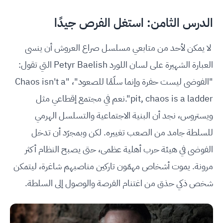
الدرس الثامن: استغل الفرص جيدًا
لا يمكن لأحد من متابعي مسلسل صراع العروش أن ينسى
العبارة الشهيرة على لسان اللورد Petyr Baelish التي تقول:
"الفوضى ليست حفرة وإنما سلّمًا للصعود"، "Chaos isn't a
pit, chaos is a ladder".نعم في مجتمع إقطاعي مثل
ويستروس، نجد أن البنية الاجتماعية والتسلسل الهرمي
للسلطة جامد من الصعب تغييره. لكن وبمجرّد أن تدخل
الفوضى في هيئة حرب أهلية عظمى، حتى يصبح النظام أكثر
مرونة. يموت أشخاص مهمّون تاركين مناصبهم شاغرة، ليتمكن
شخص ذكي حذق من اغتنام الفرصة والوصول إلى السلطة.