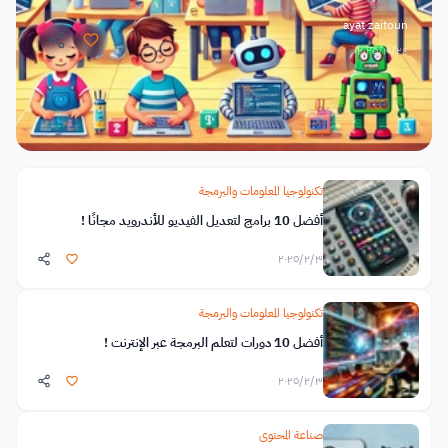
المقال، سنتحدث عن دورات للأطفال بالعربي لتعلّم البرمجة والذكاء الاصطناعي ،
ayat zaitoun
وسنشاركك أفضل...
٢٤‏/٣‏/٢٠٢٥
تكنولوجيا المعلومات والبرمجة
أفضل 10 برامج لتعديل الفيديو للأندرويد مجانًا !
٣‏/٢‏/٢٠٢٥
تكنولوجيا المعلومات والبرمجة
أفضل 10 دورات لتعلم البرمجة عبر الإنترنت !
٣‏/٢‏/٢٠٢٥
صناعة المحتوى