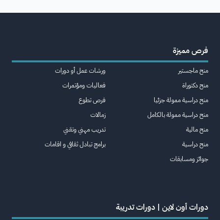
فرص مميزة
منح ماجستير
ورشات عمل أو دورات
منح دكتوراة
فعاليات ومؤتمرات
منح دراسية ممولة جزئيا
فرص تطوع
منح دراسية ممولة بالكامل
زمالات
منح مالية
تدريب مهني وتقني
منح دراسية
برامج تبادل ثقافي و اقامات
جوائز ومسابقات
دورات أون لاين | دورات تدريبة