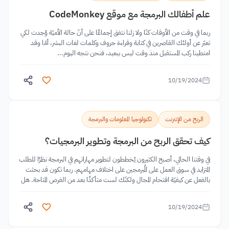
علم أطفالك البرمجة مع موقع CodeMonkey
ربما في وقت من الأوقات كنّا ولا زلنا نتفق إجماعًا على أنّ حالة الأميّة وُجدت لكي
تعبّر عن أولئك القاصرين في كتابة وقراءة حروف وكلمات لغات البشر، أمّا وقد
امتطينا ركب المستقبل منذ وقت ليس ببعيد، فنحن نتجه اليوم...
10/19/2024
الربح من الإنترنت
تكنولوجيا المعلومات والبرمجة
كيف تحقق الربح من البرمجة وتطوير البرمجيات؟
في وقتنا الحالي، أصبح الكثيرون يُخططون لتطوير مهاراتهم في البرمجة نظرًا للطلب
المتزايد في سوق العمل على المُبرمجين على اختلاف مهامهم. ربما تكون قد بحثت
بالفعل عن كيفيّة اقتحام المجال ولكنّك لست متأكدًا بعد من الفرص المتاحة. هل
كنت...
10/19/2024