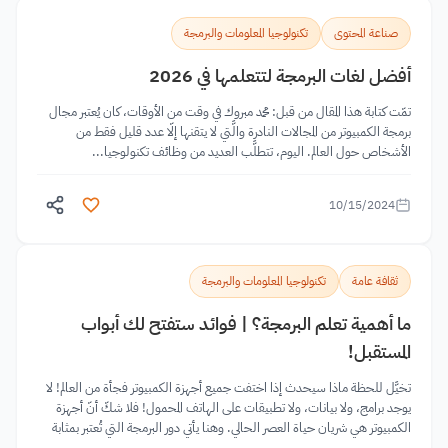
صناعة المحتوى
تكنولوجيا المعلومات والبرمجة
أفضل لغات البرمجة لتتعلمها في 2026
تمّت كتابة هذا المقال من قبل: محمد مبروك في وقت من الأوقات، كان يُعتبر مجال
برمجة الكمبيوتر من المجالات النادرة والَّتي لا يتقنها إلّا عدد قليل فقط من
الأشخاص حول العالم. اليوم، تتطلَّب العديد من وظائف تكنولوجيا...
10/15/2024
ثقافة عامة
تكنولوجيا المعلومات والبرمجة
ما أهمية تعلم البرمجة؟ | فوائد ستفتح لك أبواب
المستقبل!
تخيَّل للحظة ماذا سيحدث إذا اختفت جميع أجهزة الكمبيوتر فجأة من العالم! لا
يوجد برامج، ولا بيانات، ولا تطبيقات على الهاتف المحمول! فلا شكّ أنّ أجهزة
الكمبيوتر هي شريان حياة العصر الحالي. وهنا يأتي دور البرمجة التي تُعتبر بمثابة