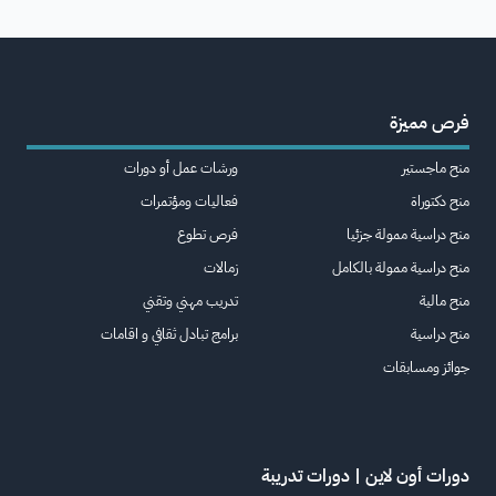
فرص مميزة
منح ماجستير
ورشات عمل أو دورات
منح دكتوراة
فعاليات ومؤتمرات
منح دراسية ممولة جزئيا
فرص تطوع
منح دراسية ممولة بالكامل
زمالات
منح مالية
تدريب مهني وتقني
منح دراسية
برامج تبادل ثقافي و اقامات
جوائز ومسابقات
دورات أون لاين | دورات تدريبة