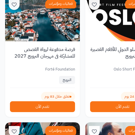
مرات
فعاليات ومؤتمرات
و الدولي للأفلام القصيرة
فرصة مدفوعة لرواة القصص
للمشاركة في مهرجان النرويج 2027
Forté Foundation
Oslo Short F
النرويج
تغلق خلال 83 يوم
تقدم الآن
تقدم الآن
مرات
فعاليات ومؤتمرات