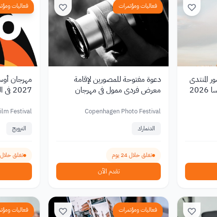
فعاليات ومؤتمرات
فعاليات ومؤت
 المنتدى
دعوة مفتوحة للمصورين لإقامة
مهرجان أوسل
202
معرض فردي ممول في مهرجان
2027 في النرويج
كوبنهاغن 2027
ilm Festival
Copenhagen Photo Festival
الدنمارك
النرويج
تغلق خلال 24 يوم
تغلق خلال 24 يوم
تقدم الآن
فعاليات ومؤتمرات
فعاليات ومؤت