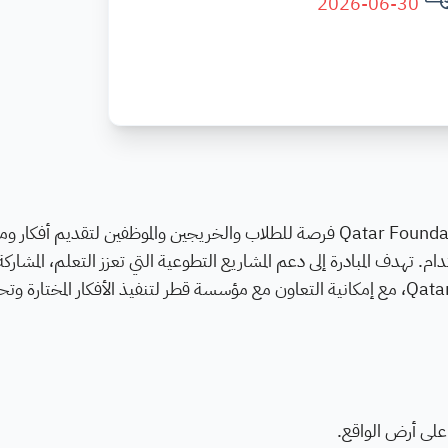
2026-06-30
تتيح مبادرة “قدّم مقترحًا لمشروع تطوعي” التابعة لـ Qatar Foundation فرصة للطلاب والخريجين والموظفين لتقديم أ
 تهدف المبادرة إلى دعم المشاريع التطوعية التي تعزز التعلم، المشاركة
المجتمعية، والابتكار الاجتماعي داخل المدينة التعليمية في Qatar، مع إمكانية التعاون مع مؤسسة قطر لتنفيذ الأفكار المختا
لى أرض الواقع.