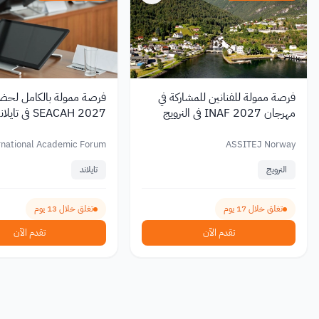
فرصة ممولة للفنانين للمشاركة في
فرصة ممولة بالكامل لح
مهرجان INAF 2027 في النرويج
SEACAH 2027 في
والباحثين
rnational Academic Forum
ASSITEJ Norway
(IAFOR)
النرويج
تايلاند
تغلق خلال 17 يوم
تغلق خلال 13 يوم
تقدم الآن
تقدم الآن