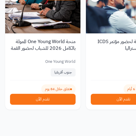
فرصة ممولة لحضور مؤتمر ICDS
منحة One Young World الممولة
بالكامل 2026 للشباب لحضور القمة
في جنوب إفريقيا
One Young World
جنوب أفريقيا
تغلق خلال 84 يوم
تقدم الآن
تقدم الآن