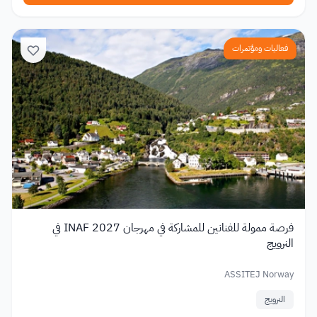
فعاليات ومؤتمرات
فرصة ممولة للفنانين للمشاركة في مهرجان INAF 2027 في
النرويج
ASSITEJ Norway
النرويج