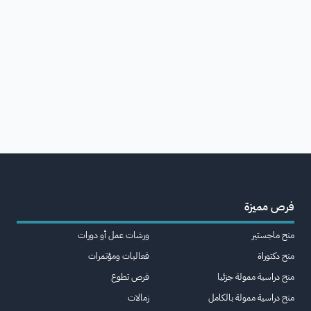
فرص مميزة
منح ماجستير
ورشات عمل أو دورات
منح دكتوراة
فعاليات ومؤتمرات
منح دراسية ممولة جزئيا
فرص تطوع
منح دراسية ممولة بالكامل
زمالات