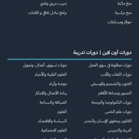
منح مالية
تدريب مهني وتقني
منح دراسية
برامج تبادل ثقافي و اقامات
جوائز ومسابقات
دورات أون لاين | دورات تدريبة
دورات مطلوبة في سوق العمل
دورات تسويق، أعمال، وتمويل
دورات اللغات والأدب
العلوم الطبية والأحياء
الفنون والتصميم والموسيقى
موضة وأزياء
التصوير وصناعة الأفلام
ريادة الأعمال والابتكار
دورات التكنولوجيا والبرمجة
الضيافة والسياحة
دورات علم النفس
العلوم
القانون وحقوق الإنسان والجندر
السياسة والاقتصاد
التربية والتدريس
العلوم الاجتماعية