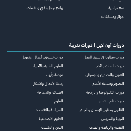
منح دراسية
برامج تبادل ثقافي و اقامات
جوائز ومسابقات
دورات أون لاين | دورات تدريبة
دورات مطلوبة في سوق العمل
دورات تسويق، أعمال، وتمويل
دورات اللغات والأدب
العلوم الطبية والأحياء
الفنون والتصميم والموسيقى
موضة وأزياء
التصوير وصناعة الأفلام
ريادة الأعمال والابتكار
دورات التكنولوجيا والبرمجة
الضيافة والسياحة
دورات علم النفس
العلوم
القانون وحقوق الإنسان والجندر
السياسة والاقتصاد
التربية والتدريس
العلوم الاجتماعية
التغذية والرياضة والصحة
الدين والفلسفة