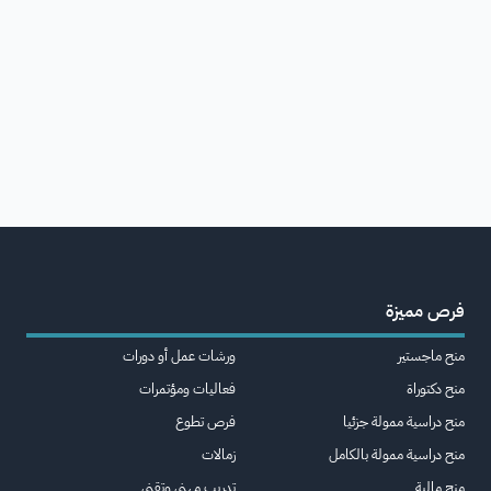
فرص مميزة
منح ماجستير
ورشات عمل أو دورات
منح دكتوراة
فعاليات ومؤتمرات
منح دراسية ممولة جزئيا
فرص تطوع
منح دراسية ممولة بالكامل
زمالات
منح مالية
تدريب مهني وتقني