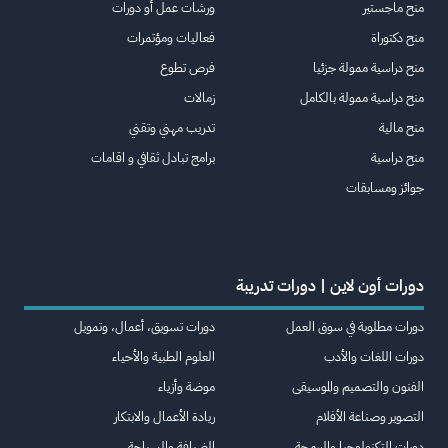
منح ماجستير
ورشات عمل أو دورات
منح دكتوراة
فعاليات ومؤتمرات
منح دراسية ممولة جزئيا
فرص تطوع
منح دراسية ممولة بالكامل
زمالات
منح مالية
تدريب مهني وتقني
منح دراسية
برامج تبادل ثقافي و اقامات
جوائز ومسابقات
دورات أون لاين | دورات تدريبة
دورات مطلوبة في سوق العمل
دورات تسويق، أعمال، وتمويل
دورات اللغات والأدب
العلوم الطبية والأحياء
الفنون والتصميم والموسيقى
موضة وأزياء
التصوير وصناعة الأفلام
ريادة الأعمال والابتكار
دورات التكنولوجيا والبرمجة
الضيافة والسياحة