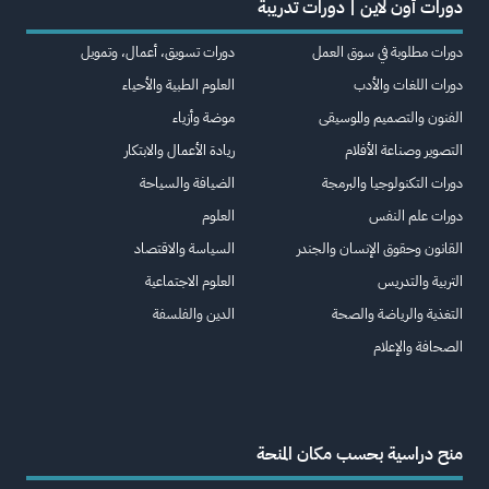
دورات أون لاين | دورات تدريبة
دورات مطلوبة في سوق العمل
دورات تسويق، أعمال، وتمويل
دورات اللغات والأدب
العلوم الطبية والأحياء
الفنون والتصميم والموسيقى
موضة وأزياء
التصوير وصناعة الأفلام
ريادة الأعمال والابتكار
دورات التكنولوجيا والبرمجة
الضيافة والسياحة
دورات علم النفس
العلوم
القانون وحقوق الإنسان والجندر
السياسة والاقتصاد
التربية والتدريس
العلوم الاجتماعية
التغذية والرياضة والصحة
الدين والفلسفة
الصحافة والإعلام
منح دراسية بحسب مكان المنحة