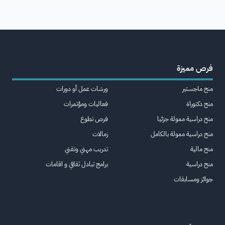
فرص مميزة
منح ماجستير
ورشات عمل أو دورات
منح دكتوراة
فعاليات ومؤتمرات
منح دراسية ممولة جزئيا
فرص تطوع
منح دراسية ممولة بالكامل
زمالات
منح مالية
تدريب مهني وتقني
منح دراسية
برامج تبادل ثقافي و اقامات
جوائز ومسابقات