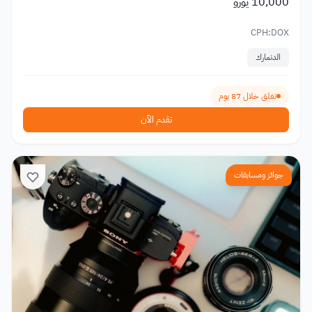
10,000 يورو
CPH:DOX
الدنمارك
تغلق خلال 87 يوم
تقدم الآن
جوائز ومسابقات