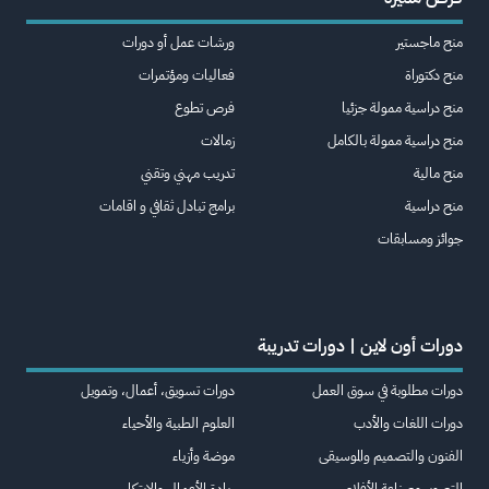
منح ماجستير
ورشات عمل أو دورات
منح دكتوراة
فعاليات ومؤتمرات
منح دراسية ممولة جزئيا
فرص تطوع
منح دراسية ممولة بالكامل
زمالات
منح مالية
تدريب مهني وتقني
منح دراسية
برامج تبادل ثقافي و اقامات
جوائز ومسابقات
دورات أون لاين | دورات تدريبة
دورات مطلوبة في سوق العمل
دورات تسويق، أعمال، وتمويل
دورات اللغات والأدب
العلوم الطبية والأحياء
الفنون والتصميم والموسيقى
موضة وأزياء
التصوير وصناعة الأفلام
ريادة الأعمال والابتكار