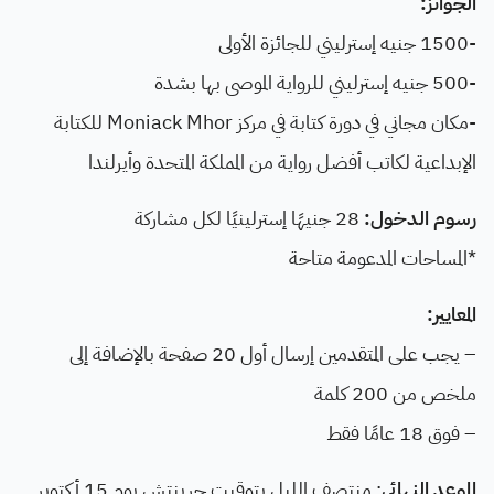
الجوائز:
-1500 جنيه إسترليني للجائزة الأولى
-500 جنيه إسترليني للرواية الموصى بها بشدة
-مكان مجاني في دورة كتابة في مركز Moniack Mhor للكتابة
الإبداعية لكاتب أفضل رواية من المملكة المتحدة وأيرلندا
رسوم الدخول:
28 جنيهًا إسترلينيًا لكل مشاركة
*المساحات المدعومة متاحة
المعايير:
– يجب على المتقدمين إرسال أول 20 صفحة بالإضافة إلى
ملخص من 200 كلمة
– فوق 18 عامًا فقط
الموعد النهائي
: منتصف الليل بتوقيت جرينتش يوم 15 أكتوبر