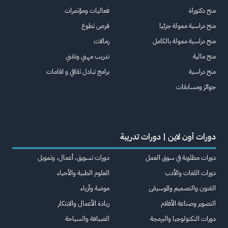
منح دكتوراة
فعاليات ومؤتمرات
منح دراسية ممولة جزئيا
فرص تطوع
منح دراسية ممولة بالكامل
زمالات
منح مالية
تدريب مهني وتقني
منح دراسية
برامج تبادل ثقافي و اقامات
جوائز ومسابقات
دورات أون لاين | دورات تدريبة
دورات مطلوبة في سوق العمل
دورات تسويق، أعمال، وتمويل
دورات اللغات والأدب
العلوم الطبية والأحياء
الفنون والتصميم والموسيقى
موضة وأزياء
التصوير وصناعة الأفلام
ريادة الأعمال والابتكار
دورات التكنولوجيا والبرمجة
الضيافة والسياحة