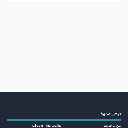
فرص مميزة
منح ماجستير
ورشات عمل أو دورات