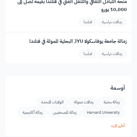
منحة التبادل الثقافي والتنقل الفني في فنلندا بقيمة تصل إلى
10,000 يورو
زمالات دراسية
فنلندا
زمالة جامعة يوفاسكولا JYU البحثية الممولة في فنلندا
زمالات دراسية
فنلندا
أوسمة
زمالة بحثية
زمالات ممولة
الولايات المتحدة
Harvard University
زمالة للصحفيين
زمالة أكاديمية
أظهر المزيد