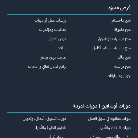
فرص مميزة
منح ماجستير
ورشات عمل أو دورات
منح دكتوراة
فعاليات ومؤتمرات
منح دراسية ممولة جزئيا
فرص تطوع
منح دراسية ممولة بالكامل
زمالات
منح مالية
تدريب مهني وتقني
منح دراسية
برامج تبادل ثقافي و اقامات
جوائز ومسابقات
دورات أون لاين | دورات تدريبة
دورات مطلوبة في سوق العمل
دورات تسويق، أعمال، وتمويل
دورات اللغات والأدب
العلوم الطبية والأحياء
الفنون والتصميم والموسيقى
موضة وأزياء