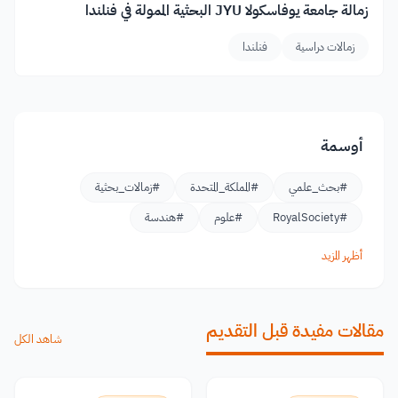
زمالة جامعة يوفاسكولا JYU البحثية الممولة في فنلندا
زمالات دراسية
فنلندا
أوسمة
#بحث_علمي
#المملكة_المتحدة
#زمالات_بحثية
#RoyalSociety
#علوم
#هندسة
أظهر المزيد
مقالات مفيدة قبل التقديم
شاهد الكل