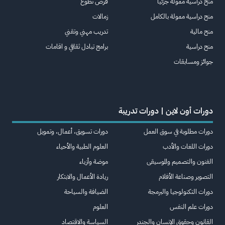
منح دراسية ممولة جزئيا
فرص تطوع
منح دراسية ممولة بالكامل
زمالات
منح مالية
تدريب مهني وتقني
منح دراسية
برامج تبادل ثقافي و اقامات
جوائز ومسابقات
دورات أون لاين | دورات تدريبة
دورات مطلوبة في سوق العمل
دورات تسويق، أعمال، وتمويل
دورات اللغات والأدب
العلوم الطبية والأحياء
الفنون والتصميم والموسيقى
موضة وأزياء
التصوير وصناعة الأفلام
ريادة الأعمال والابتكار
دورات التكنولوجيا والبرمجة
الضيافة والسياحة
دورات علم النفس
العلوم
القانون وحقوق الإنسان والجندر
السياسة والاقتصاد