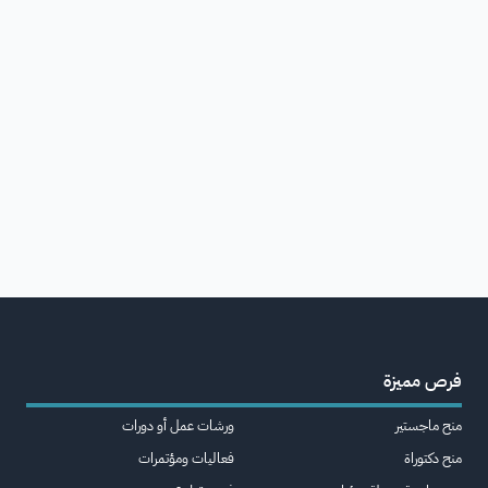
فرص مميزة
منح ماجستير
ورشات عمل أو دورات
منح دكتوراة
فعاليات ومؤتمرات