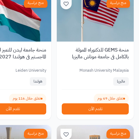
منح دراسية
منح دراسية
منحة GEMS للدكتوراه الممولة
منحة جامعة ليدن للتميز ل
بالكامل في جامعة موناش ماليزيا
2026 مع راتب شهري
تصل إلى 19,000 يورو
Leiden University
Monash University Malaysia
ماليزيا
هولندا
تغلق خلال 69 يوم
تغلق خلال 116 يوم
تقدم الآن
تقدم الآن
منح دراسية
منح دراسية