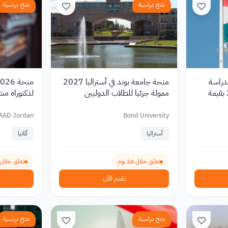
منح دراسية
منح دراسية
دراسة
منحة جامعة بوند في أستراليا 2027
منحة 
الماجستير في هولندا 2027 بقيمة
ممولة جزئيا للطلاب الدوليين
لدكتوراه مشتر
شهري 1,400 يورو
AAD Jordan
Bond University
أستراليا
ألمانيا
تغلق خلال 24 يوم
تغلق خلال 24 يوم
تقدم الآن
منح دراسية
منح دراسية