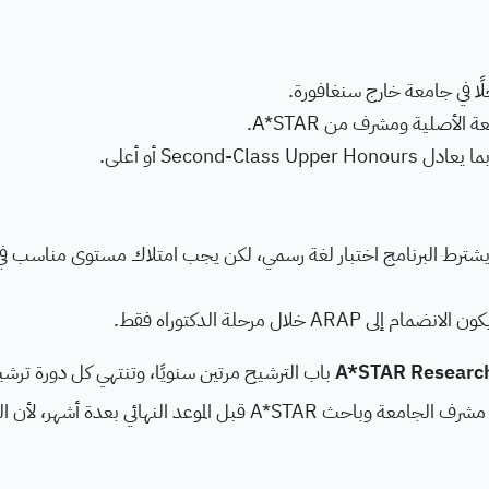
ا في جامعة خارج سنغافورة.
صلية ومشرف من A*STAR.
Second أو أعلى.
 لا يشترط البرنامج اختبار لغة رسمي، لكن يجب امتلاك مستوى مناسب في
خلال مرحلة الدكتوراه فقط.
A*STAR Researc
باب الترشيح مرتين سنويًا، وتنتهي كل دورة ترش
من كل عام. ويُنصح ببدء التواصل مع مشرف الجامعة وباحث A*STAR قبل الموعد النهائي بعدة أش