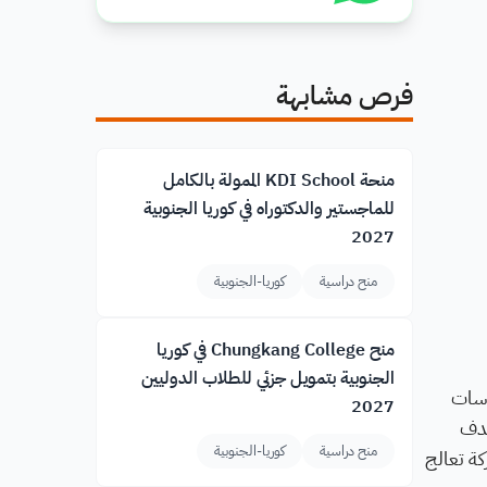
فرص مشابهة
منحة KDI School الممولة بالكامل
للماجستير والدكتوراه في كوريا الجنوبية
2027
منح دراسية
كوريا-الجنوبية
منح Chungkang College في كوريا
الجنوبية بتمويل جزئي للطلاب الدوليين
اسات
2027
هدف
منح دراسية
كوريا-الجنوبية
حثية مشتركة تعالج