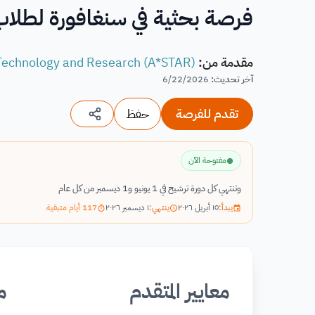
فرصة بحثية في سنغافورة لطلاب الدك
مقدمة من
:
 Technology and Research (A*STAR)
آخر تحديث
:
6/22/2026
تقدم للفرصة
حفظ
مفتوحة الآن
وتنتهي كل دورة ترشيح في 1 يونيو و1 ديسمبر من كل عام
يبدأ:
١٥ أبريل ٢٠٢٦
ينتهي:
١ ديسمبر ٢٠٢٦
117 أيام متبقية
معايير المتقدم
م