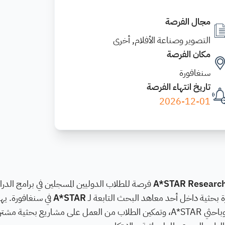
مجال الفرصة
التصوير وصناعة الأفلام, أخرى
مكان الفرصة
سنغافورة
تاريخ انتهاء الفرصة
2026-12-01
A*STAR Researc
فرصة للطلاب الدوليين المسجلين في برامج الدر
رة بحثية داخل أحد معاهد البحث التابعة لـ
A*STAR
في سنغافورة. ي
البرنامج إلى تعزيز التعاون البحثي بين الجامعات الدولية وباحثي A*STAR، وتمكين الطلاب من العمل على مشاريع ب