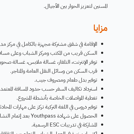
المسنين لتعزيز الحوار بين الأجيال.
مزايا
الإقامة في شقق مشتركة مجهزة بالكامل في مركز مدين
السكن قريب من المكتب ومركز الشباب وعلى مسا
توفر الإنترنت، التلفاز، غسالة ملابس، غسالة صح
قرب السكن من وسائل النقل العامة والمتاجر.
توفير بدل طعام ومصروف جيب.
استرداد تكاليف السفر حسب حدود المسافة المعتمدة في 
تغطية المواصلات الخاصة بأنشطة المشروع.
توفير دروس في اللغة التركية تركز على مهارات المحادث
الحصول على شهادة Youthpass بعد إتمام النشاط.
المشاركة في تدريبات ESC الرسمية.
اكتساب خبرة في العمل الشبابي، التعلم بين الثقافات،