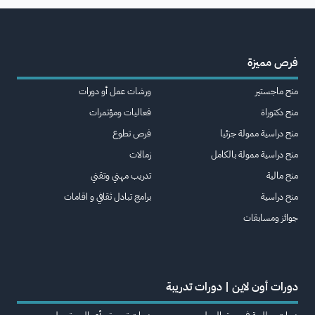
فرص مميزة
منح ماجستير
ورشات عمل أو دورات
منح دكتوراة
فعاليات ومؤتمرات
منح دراسية ممولة جزئيا
فرص تطوع
منح دراسية ممولة بالكامل
زمالات
منح مالية
تدريب مهني وتقني
منح دراسية
برامج تبادل ثقافي و اقامات
جوائز ومسابقات
دورات أون لاين | دورات تدريبة