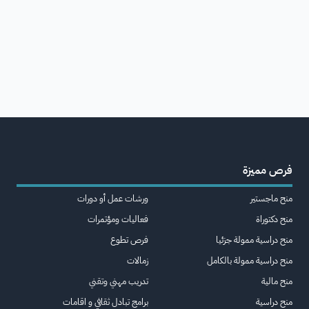
فرص مميزة
منح ماجستير
ورشات عمل أو دورات
منح دكتوراة
فعاليات ومؤتمرات
منح دراسية ممولة جزئيا
فرص تطوع
منح دراسية ممولة بالكامل
زمالات
منح مالية
تدريب مهني وتقني
منح دراسية
برامج تبادل ثقافي و اقامات