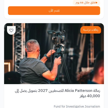
تغلق خلال 66 يوم
تقدم الآن
زمالات دراسية
زمالة Alicia Patterson للصحفيين 2027 بتمويل يصل إلى
40,000 دولار
Fund for Investigative Journalism