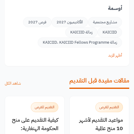
أوسمة
مشاريع مجتمعية
الأكاديميون 2027
فرص 2027
KAICIID
زمالة KAICIID
زمالة KAICIID، KAICIID Fellows Programme
أظهر المزيد
مقالات مفيدة قبل التقديم
شاهد الكل
التقديم للفرص
التقديم للفرص
مواعيد التقديم لأشهر
كيفية التقديم على منح
10 منح عالمية
الحكومة الهنغارية: