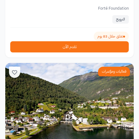
Forté Foundation
النرويج
تغلق خلال 83 يوم
تقدم الآن
فعاليات ومؤتمرات