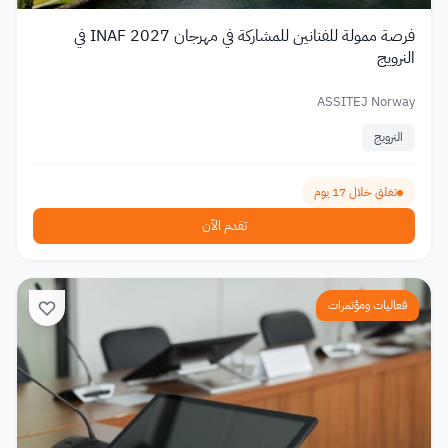
فرصة ممولة للفنانين للمشاركة في مهرجان INAF 2027 في
النرويج
ASSITEJ Norway
النرويج
تغلق خلال 17 يوم
تقدم الآن
فعاليات ومؤتمرات