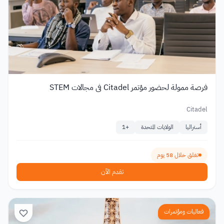
فرصة ممولة لحضور مؤتمر Citadel في مجالات STEM
Citadel
أستراليا
الولايات المتحدة
+
1
تغلق خلال 58 يوم
تقدم الآن
فعاليات ومؤتمرات