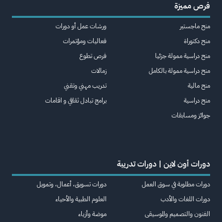
فرص مميزة
منح ماجستير
ورشات عمل أو دورات
منح دكتوراة
فعاليات ومؤتمرات
منح دراسية ممولة جزئيا
فرص تطوع
منح دراسية ممولة بالكامل
زمالات
منح مالية
تدريب مهني وتقني
منح دراسية
برامج تبادل ثقافي و اقامات
جوائز ومسابقات
دورات أون لاين | دورات تدريبة
دورات مطلوبة في سوق العمل
دورات تسويق، أعمال، وتمويل
دورات اللغات والأدب
العلوم الطبية والأحياء
الفنون والتصميم والموسيقى
موضة وأزياء