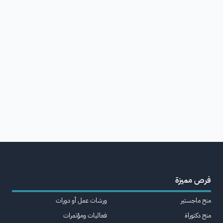
فرص مميزة
منح ماجستير
ورشات عمل أو دورات
منح دكتوراة
فعاليات ومؤتمرات