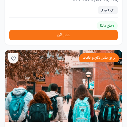
هونغ كونغ
متاح دائمًا
تقدم الآن
برامج تبادل ثقافي و اقامات