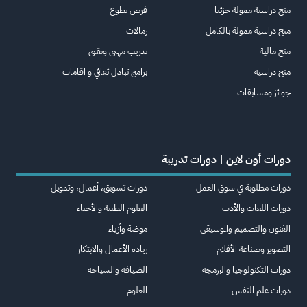
منح دراسية ممولة جزئيا
فرص تطوع
منح دراسية ممولة بالكامل
زمالات
منح مالية
تدريب مهني وتقني
منح دراسية
برامج تبادل ثقافي و اقامات
جوائز ومسابقات
دورات أون لاين | دورات تدريبة
دورات مطلوبة في سوق العمل
دورات تسويق، أعمال، وتمويل
دورات اللغات والأدب
العلوم الطبية والأحياء
الفنون والتصميم والموسيقى
موضة وأزياء
التصوير وصناعة الأفلام
ريادة الأعمال والابتكار
دورات التكنولوجيا والبرمجة
الضيافة والسياحة
دورات علم النفس
العلوم