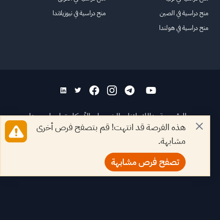
منح دراسية في الصين
منح دراسية في نيوزيلاندا
منح دراسية في هولندا
الرئيسية
عنا
للاعلانات
الشروط والأحكام
تواصل معنا
هذه الفرصة قد انتهت! قم بتصفح فرص أخرى
الأسئلة الشائعة
خريطة الموقع
مشابهة.
جميع الحقوق محفوظة لمنصة فرصة
©
2026
تصفح فرص مشابهة