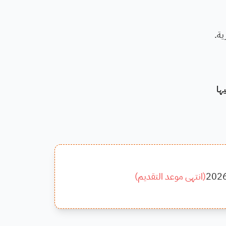
ية.
ها
202
(
انتهى موعد التقديم
)