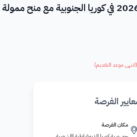
مخيم الثقافة الكورية الصيفي 2026 في كوريا الجنوبية مع منح ممولة
انتهى موعد التقديم
)
عايير الفرصة
مكان الفرصة
جمهورية كوريا الديمقراطية االشعبية