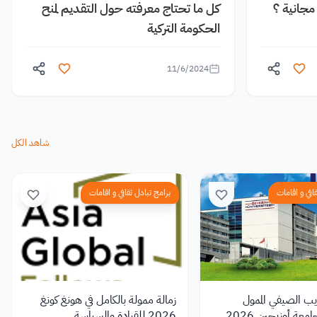
جانية ؟
كل ما تحتاج معرفته حول التقديم لمنح
الحكومة التركية
11/6/2024
شاهد الكل
افي و اقامات
برامج تبادل ثقافي و اقامات
ريب الصيفي الممول
زمالة ممولة بالكامل في هونغ كونغ
معة أوزيجين 2026
2026 للقيادة والسياسة