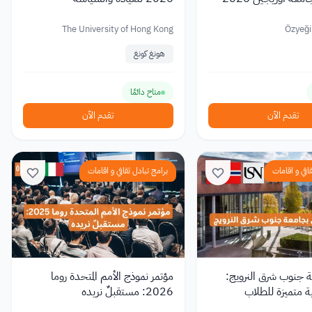
The University of Hong Kong
Özyeği
هونغ كونغ
متاح دائمًا
تقدم الآن
تقدم الآن
افي و اقامات
برامج تبادل ثقافي و اقامات
 جنوب شرق النرويج:
مؤتمر نموذج الأمم المتحدة روما
 متميزة للطلاب
2026: مستقبلٌ نريده