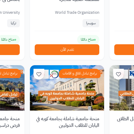
n University
World Trade Organization
سويسرا
تركيا
متاح دائمًا
متاح دائمًا
تقدم الآن
برامج تبادل ثقافي و اقامات
برامج تبادل ثق
ل الطلابي
منحة جامعية شاملة بجامعة كوبه في
منحة جامعة
اليابان للطلاب الدوليين
فرص دراسية
الدوليين