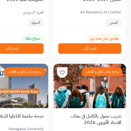
A4 Residency Art Center
المعهد السويدي
الصين
السويد
تغلق خلال 146 يوم
متاح دائمًا
تقدم الآن
تقدم الآن
برامج تبادل ثقافي و اقامات
برامج تبادل ثقافي و اقامات
تدريب ممول بالكامل في بعثات
منحة جامعة كاناغاوا للتباد
الاتحاد الأوروبي 2026
Kanagawa University