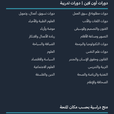
دورات أون لاين | دورات تدريبة
دورات مطلوبة في سوق العمل
دورات تسويق، أعمال، وتمويل
دورات اللغات والأدب
العلوم الطبية والأحياء
الفنون والتصميم والموسيقى
موضة وأزياء
التصوير وصناعة الأفلام
ريادة الأعمال والابتكار
دورات التكنولوجيا والبرمجة
الضيافة والسياحة
دورات علم النفس
العلوم
القانون وحقوق الإنسان والجندر
السياسة والاقتصاد
التربية والتدريس
العلوم الاجتماعية
التغذية والرياضة والصحة
الدين والفلسفة
الصحافة والإعلام
منح دراسية بحسب مكان المنحة