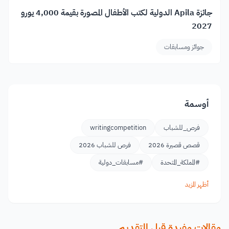
جائزة Apila الدولية لكتب الأطفال المصورة بقيمة 4,000 يورو
2027
جوائز ومسابقات
أوسمة
فرص_للشباب
writingcompetition
قصص قصيرة 2026
فرص للشباب 2026
#المملكة_المتحدة
#مسابقات_دولية
أظهر المزيد
مقالات مفيدة قبل التقديم