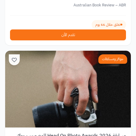
Australian Book Review – ABR
تغلق خلال 66 يوم
تقدم الآن
جوائز ومسابقات
مسابقة Head On Photo Awards 2026 للمصورين بجوائز