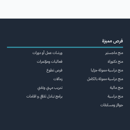
فرص مميزة
منح ماجستير
ورشات عمل أو دورات
منح دكتوراة
فعاليات ومؤتمرات
منح دراسية ممولة جزئيا
فرص تطوع
منح دراسية ممولة بالكامل
زمالات
منح مالية
تدريب مهني وتقني
منح دراسية
برامج تبادل ثقافي و اقامات
جوائز ومسابقات