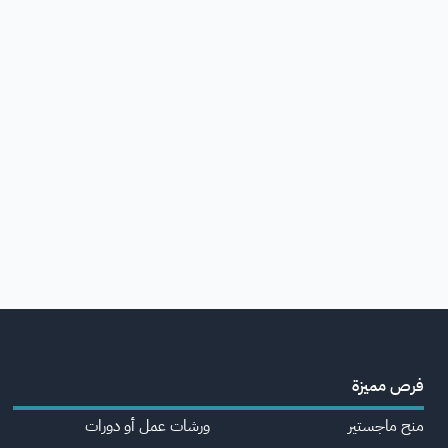
فرص مميزة
منح ماجستير
ورشات عمل أو دورات