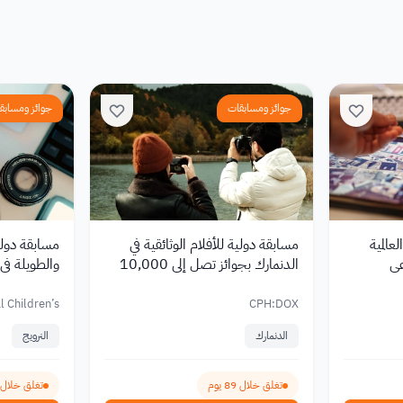
جوائز ومسابقات
جوائز ومسابق
قة وجوائز Graphis العالمية
مسابقة دولية للأفلام الوثائقية في
مسابقة دولي
عي
الدنمارك بجوائز تصل إلى 10,000
والطويلة في الن
يورو
l Children’s
CPH:DOX
stival – BFF
الدنمارك
النرويج
تغلق خلال 89 يوم
تغلق خلال 148 يوم