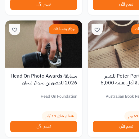
تقدم الآن
تقدم الآن
ات
جوائز ومسابقات
مسابقة Peter Porter للشعر
مسابقة Head On Photo Awards
2027 بجائزة أولى بقيمة 6,000
2026 للمصورين بجوائز تتجاوز
80,000 دولار أسترالي
Head On Foundation
Australian Book R
تغلق خلال 10 أيام
تقدم الآن
تقدم الآن