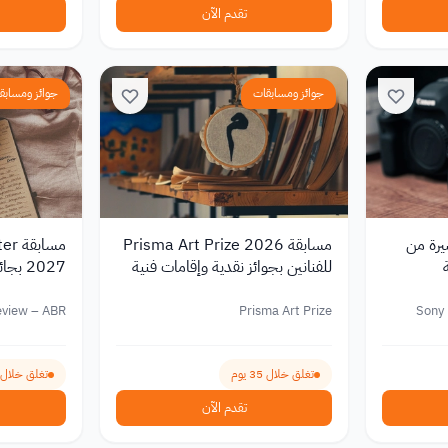
تقدم الآن
جوائز ومسابقات
جوائز ومسابق
يرة من
مسابقة Prisma Art Prize 2026
للفنانين بجوائز نقدية وإقامات فنية
في إيطاليا وتونس
دولار أسترالي
eview – ABR
Prisma Art Prize
Sony
تغلق خلال 35 يوم
تغلق خلال 69 يوم
تقدم الآن