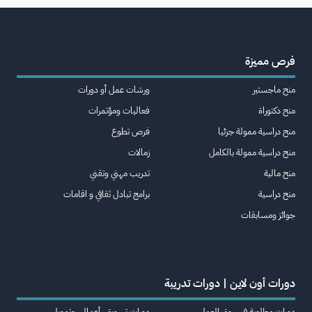
فرص مميزة
منح ماجستير
ورشات عمل أو دورات
منح دكتوراة
فعاليات ومؤتمرات
منح دراسية ممولة جزئيا
فرص تطوع
منح دراسية ممولة بالكامل
زمالات
منح مالية
تدريب مهني وتقني
منح دراسية
برامج تبادل ثقافي و اقامات
جوائز ومسابقات
دورات أون لاين | دورات تدريبة
دورات مطلوبة في سوق العمل
دورات تسويق، أعمال، وتمويل