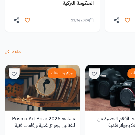
الحكومة التركية
11/6/2024
شاهد الكل
ات
جوائز ومسابقات
ة للأفلام القصيرة من
مسابقة Prisma Art Prize 2026
دية
للفنانين بجوائز نقدية وإقامات فنية
في إيطاليا وتونس