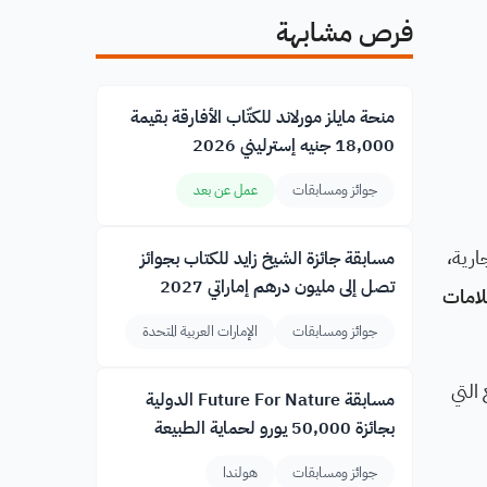
فرص مشابهة
منحة مايلز مورلاند للكتّاب الأفارقة بقيمة
18,000 جنيه إسترليني 2026
جوائز ومسابقات
عمل عن بعد
ارية،
مسابقة جائزة الشيخ زايد للكتاب بجوائز
تصل إلى مليون درهم إماراتي 2027
لامات
جوائز ومسابقات
الإمارات العربية المتحدة
التي
مسابقة Future For Nature الدولية
بجائزة 50,000 يورو لحماية الطبيعة
جوائز ومسابقات
هولندا