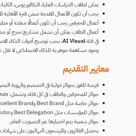
يمكن لطلاب الدراسات العليا، البكالوريوس، الكليات، 
يجب أن تكون الأعمال المقدمة ضمن فترة الأهلية المحددة لعام 2026، وأن تكون 
أعمال المحترفين يجب أن تكون أعمالًا منفذة أو مطبق
أعمال الطلاب يمكن أن تشمل مشاريع تخرج أو مشا
في فئة
AI Visual
، يجب توضيح أدوات الذكاء الاص
وجود مساهمة جوهرية للذكاء الاصطناعي لا تقل عن 30
معايير التقديم
فرصة للفوز بجوائز دولية في التصميم والهوية البصر
جوائز للمحترفين والطلاب في كل فئة، وتشمل: Gold، Silver، Bronze، وMerit.
جوائز خاصة مثل Best Brand وExcellent Brand.
جوائز للمؤسسات مثل Best Delegation وBest Tutor.
جوائز شعبية يتم اختيارها عبر التصويت العام.
يحصل الفائزون والمرشحون النهائيون على شهادات إ