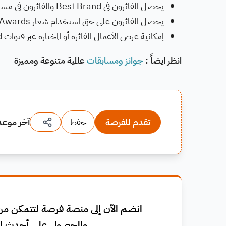
يحصل الفائزون في Best Brand والفائزون في مستوى Bronze فما فوق على كأس الجائزة.
يحصل الفائزون على حق استخدام شعار Hiiibrand Awards في الترويج لأعمالهم.
إمكانية عرض الأعمال الفائزة أو المختارة عبر قنوات Hiiibrand، والمعارض، والمنصات الشريكة.
انظر ايضاً :
جوائز ومسابقات
عالمية متنوعة ومميزة
تقدم للفرصة
حفظ
آخر موعد
انضم الآن إلى منصة فرصة لتتمكن من 
والحصول على أحدث ال