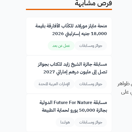
فرص مشابهة
منحة مايلز مورلاند للكتّاب الأفارقة بقيمة
18,000 جنيه إسترليني 2026
جوائز ومسابقات
عمل عن بعد
مسابقة جائزة الشيخ زايد للكتاب بجوائز
تصل إلى مليون درهم إماراتي 2027
 تعرض ظواهر
جوائز ومسابقات
الإمارات العربية المتحدة
ي على
مسابقة Future For Nature الدولية
بجائزة 50,000 يورو لحماية الطبيعة
جوائز ومسابقات
هولندا