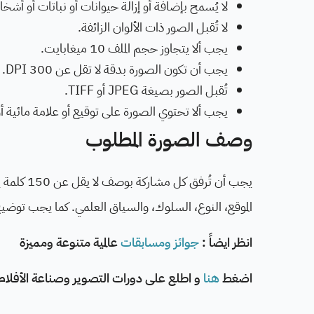
لا يُسمح بإضافة أو إزالة حيوانات أو نباتات أو أش
لا تُقبل الصور ذات الألوان الزائفة.
يجب ألا يتجاوز حجم الملف 10 ميغابايت.
يجب أن تكون الصورة بدقة لا تقل عن 300 DPI.
تُقبل الصور بصيغة JPEG أو TIFF.
يجب ألا تحتوي الصورة على توقيع أو علامة مائية أو
وصف الصورة المطلوب
يجب أن تُ
الموقع، النوع، السلوك، والسياق العلمي. كما يجب توضيح
انظر ايضاً :
جوائز ومسابقات
عالمية متنوعة ومميزة
اضغط
هنا
و اطلع على دورات التصوير وصناعة الأفلا