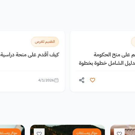
التقديم للفرص
يم على منح الحكومة
كيف أقدم على منحة دراسية م
الدليل الشامل خطوة بخطوة
4/1/2026
جوائز ومسابقات
جوائز ومسابق