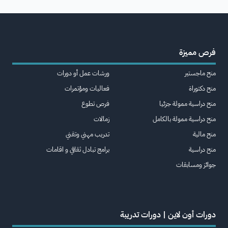
فرص مميزة
منح ماجستير
ورشات عمل أو دورات
منح دكتوراة
فعاليات ومؤتمرات
منح دراسية ممولة جزئيا
فرص تطوع
منح دراسية ممولة بالكامل
زمالات
منح مالية
تدريب مهني وتقني
منح دراسية
برامج تبادل ثقافي و اقامات
جوائز ومسابقات
دورات أون لاين | دورات تدريبة