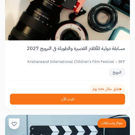
مسابقة دولية للأفلام القصيرة والطويلة في النرويج 2027
Kristiansand International Children’s Film Festival – BFF
النرويج
تغلق خلال 146 يوم
تقدم الآن
جوائز ومسابقات