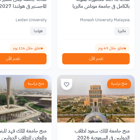
بالكامل في جامعة موناش ماليزيا
2026 مع راتب شهري
تصل إلى 19,000 يورو
Leiden University
Monash University Malaysia
ماليزيا
هولندا
تغلق خلال 69 يوم
تغلق خلال 116 يوم
تقدم الآن
تقدم الآن
منح دراسية
منح دراسية
منح جامعة الملك سعود لطلاب
منح جامعة الملك فهد للبتر
الدوليين في السعودية 2026
والمعادن للطلاب الدوليين 2026