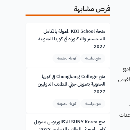
فرص مشابهة
منحة KDI School الممولة بالكامل
للماجستير والدكتوراه في كوريا الجنوبية
2027
منح دراسية
كوريا-الجنوبية
امج
منح Chungkang College في كوريا
 الفرص
الجنوبية بتمويل جزئي للطلاب الدوليين
2027
منح دراسية
كوريا-الجنوبية
عدات
منح SUNY Korea للبكالوريوس بتمويل
كامل أو جزئي للطلاب الدوليين 2027