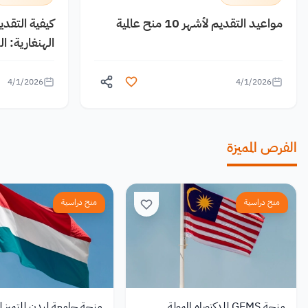
مواعيد التقديم لأشهر 10 منح عالمية
كيفية التقد
الهنغارية: 
4/1/2026
4/1/2026
الفرص المميزة
منح دراسية
منح دراسية
منحة GEMS للدكتوراه الممولة
منحة جامعة ليدن للتميز ل