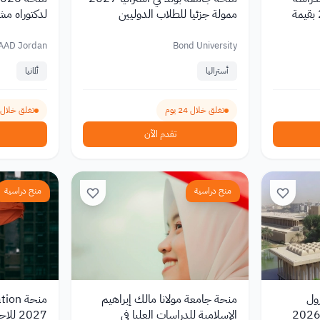
الماجستير في هولندا 2027 بقيمة
ممولة جزئيا للطلاب الدوليين
لدكتوراه مشتر
شهري 1,400 يورو
AAD Jordan
Bond University
أستراليا
ألمانيا
تغلق خلال 24 يوم
تغلق خلال 24 يوم
تقدم الآن
منح دراسية
منح دراسية
ول
منحة جامعة مولانا مالك إبراهيم
منحة 
الإسلامية للدراسات العليا في
2027 ل