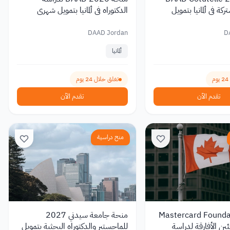
كة في ألمانيا بتمويل
الدكتوراه في ألمانيا بتمويل شهري
1,400 يورو
DAAD Jordan
D
ألمانيا
تغلق خلال 24 يوم
تقدم الآن
تقدم الآن
منح دراسية
Mastercard Foundation
منحة جامعة سيدني 2027
لاجئين الأفارقة لدراسة
للماجستير والدكتوراه البحثية بتمويل