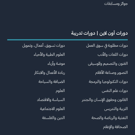
جوائز ومسابقات
دورات أون لاين | دورات تدريبة
دورات مطلوبة في سوق العمل
دورات تسويق، أعمال، وتمويل
دورات اللغات والأدب
العلوم الطبية والأحياء
الفنون والتصميم والموسيقى
موضة وأزياء
التصوير وصناعة الأفلام
ريادة الأعمال والابتكار
دورات التكنولوجيا والبرمجة
الضيافة والسياحة
دورات علم النفس
العلوم
القانون وحقوق الإنسان والجندر
السياسة والاقتصاد
التربية والتدريس
العلوم الاجتماعية
التغذية والرياضة والصحة
الدين والفلسفة
الصحافة والإعلام