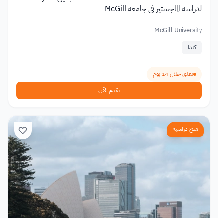
لدراسة الماجستير في جامعة McGill
McGill University
كندا
تغلق خلال 14 يوم
تقدم الآن
منح دراسية