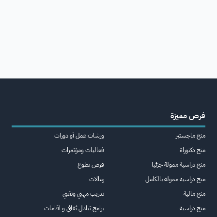
فرص مميزة
منح ماجستير
ورشات عمل أو دورات
منح دكتوراة
فعاليات ومؤتمرات
منح دراسية ممولة جزئيا
فرص تطوع
منح دراسية ممولة بالكامل
زمالات
منح مالية
تدريب مهني وتقني
منح دراسية
برامج تبادل ثقافي و اقامات