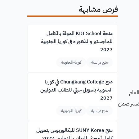
فرص مشابهة
منحة KDI School الممولة بالكامل
للماجستير والدكتوراه في كوريا الجنوبية
2027
منح دراسية
كوريا-الجنوبية
منح Chungkang College في كوريا
الجنوبية بتمويل جزئي للطلاب الدوليين
لعام
2027
ة إكستر ضمن
منح دراسية
كوريا-الجنوبية
منح SUNY Korea للبكالوريوس بتمويل
كامل أو جزئي للطلاب الدوليين 2027