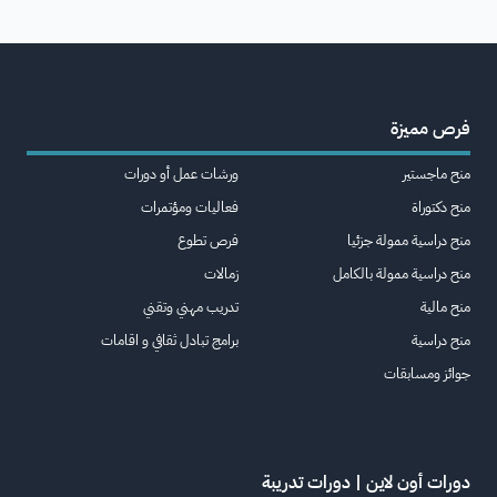
فرص مميزة
منح ماجستير
ورشات عمل أو دورات
منح دكتوراة
فعاليات ومؤتمرات
منح دراسية ممولة جزئيا
فرص تطوع
منح دراسية ممولة بالكامل
زمالات
منح مالية
تدريب مهني وتقني
منح دراسية
برامج تبادل ثقافي و اقامات
جوائز ومسابقات
دورات أون لاين | دورات تدريبة