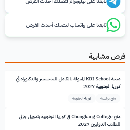
تابعنا على تيليجرام لتصلك أحدث الفرص
تابعنا على واتساب لتصلك أحدث الفرص
فرص مشابهة
منحة KDI School الممولة بالكامل للماجستير والدكتوراه في
كوريا الجنوبية 2027
منح دراسية
كوريا-الجنوبية
منح Chungkang College في كوريا الجنوبية بتمويل جزئي
للطلاب الدوليين 2027