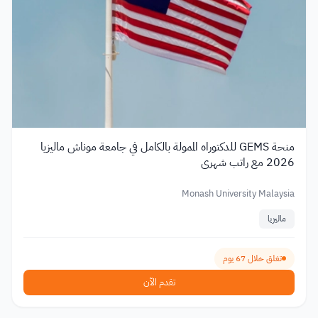
منحة GEMS للدكتوراه الممولة بالكامل في جامعة موناش ماليزيا
2026 مع راتب شهري
Monash University Malaysia
ماليزيا
تغلق خلال 67 يوم
تقدم الآن