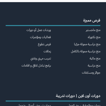
فرص مميزة
منح ماجستير
ورشات عمل أو دورات
منح دكتوراة
فعاليات ومؤتمرات
منح دراسية ممولة جزئيا
فرص تطوع
منح دراسية ممولة بالكامل
زمالات
منح مالية
تدريب مهني وتقني
منح دراسية
برامج تبادل ثقافي و اقامات
جوائز ومسابقات
دورات أون لاين | دورات تدريبة
دورات مطلوبة في سوق العمل
دورات تسويق، أعمال، وتمويل