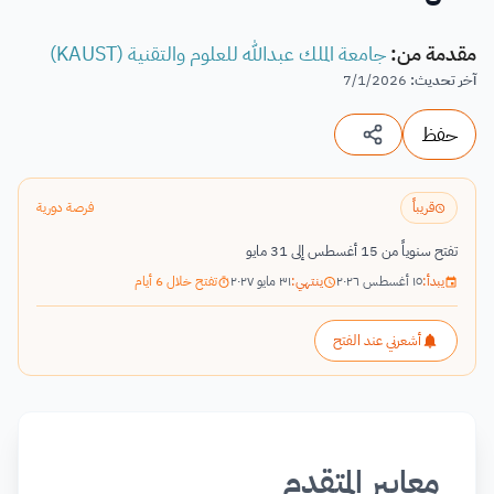
مقدمة من
:
جامعة الملك عبدالله للعلوم والتقنية (KAUST)
آخر تحديث
:
7/1/2026
حفظ
قريباً
فرصة دورية
تفتح سنوياً من 15 أغسطس إلى 31 مايو
يبدأ:
١٥ أغسطس ٢٠٢٦
ينتهي:
٣١ مايو ٢٠٢٧
تفتح خلال 6 أيام
أشعرني عند الفتح
معايير المتقدم