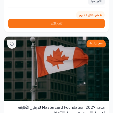
أندونيسيا
تغلق خلال 21 يوم
تقدم الآن
منح دراسية
منحة Mastercard Foundation 2027 للاجئين الأفارقة
لدراسة الماجستير في جامعة McGill