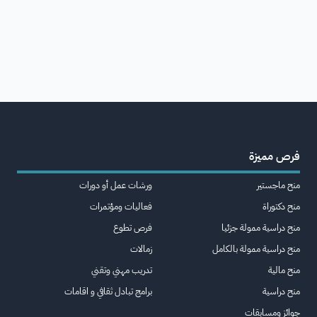
فرص مميزة
منح ماجستير
ورشات عمل أو دورات
منح دكتوراة
فعاليات ومؤتمرات
منح دراسية ممولة جزئيا
فرص تطوع
منح دراسية ممولة بالكامل
زمالات
منح مالية
تدريب مهني وتقني
منح دراسية
برامج تبادل ثقافي و اقامات
جوائز ومسابقات