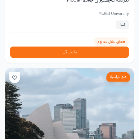
McGill University
كندا
تغلق خلال 12 يوم
تقدم الآن
منح دراسية