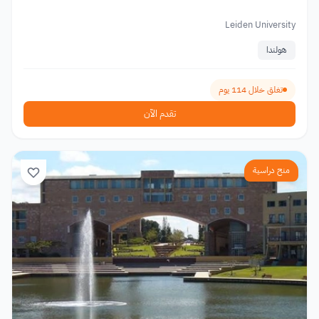
Leiden University
هولندا
تغلق خلال 114 يوم
تقدم الآن
منح دراسية