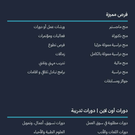
فرص مميزة
منح ماجستير
ورشات عمل أو دورات
منح دكتوراة
فعاليات ومؤتمرات
منح دراسية ممولة جزئيا
فرص تطوع
منح دراسية ممولة بالكامل
زمالات
منح مالية
تدريب مهني وتقني
منح دراسية
برامج تبادل ثقافي و اقامات
جوائز ومسابقات
دورات أون لاين | دورات تدريبة
دورات مطلوبة في سوق العمل
دورات تسويق، أعمال، وتمويل
دورات اللغات والأدب
العلوم الطبية والأحياء