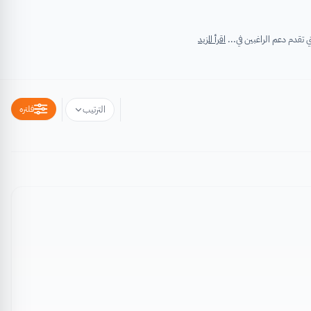
اقرأ المزيد
فلتره
الترتيب