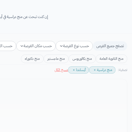
إن كنت تبحث عن منح دراسية في أيسلندا لعام 2026-2027 فأنت في المكان المناسب! ستجد هنا منح دراسية مجانية في أي
تصفح جميع الفرص
حسب نوع الفرصة
حسب مكان الفرصة
حسب ال
منح الثانوية العامة
منح بكالوريوس
منح ماجستير
منح دكتوراه
تصفية:
منح دراسية
×
أيسلندا
×
مسح الكل