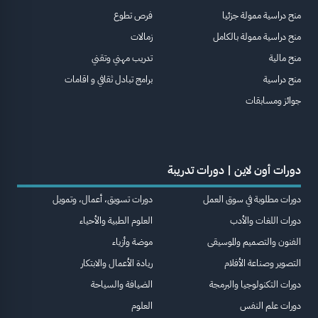
منح دراسية ممولة جزئيا
فرص تطوع
منح دراسية ممولة بالكامل
زمالات
منح مالية
تدريب مهني وتقني
منح دراسية
برامج تبادل ثقافي و اقامات
جوائز ومسابقات
دورات أون لاين | دورات تدريبة
دورات مطلوبة في سوق العمل
دورات تسويق، أعمال، وتمويل
دورات اللغات والأدب
العلوم الطبية والأحياء
الفنون والتصميم والموسيقى
موضة وأزياء
التصوير وصناعة الأفلام
ريادة الأعمال والابتكار
دورات التكنولوجيا والبرمجة
الضيافة والسياحة
دورات علم النفس
العلوم