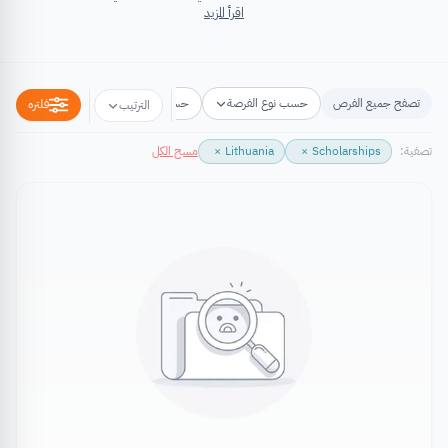
اقرأ المزيد
تصفح جميع الفرص
حسب نوع الفرصة
حسب مكان الفرصة
حسب التخص
فلتره
الترتيب
تصفية:
Scholarships
×
Lithuania
×
مسح الكل