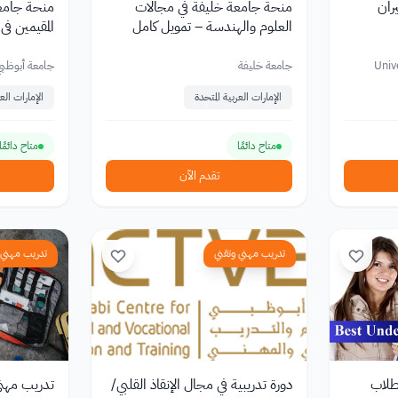
ران
منحة جامعة خليفة في مجالات
منحة جامعة
العلوم والهندسة – تمويل كامل
المقيمين في
holarship
Univ
جامعة خليفة
جامعة أبوظبي
الإمارات العربية المتحدة
الإمارات العر
متاح دائمًا
متاح دائمًا
تقدم الآن
تدريب مهني وتقني
تدريب مهني 
لطلاب
دورة تدريبية في مجال الإنقاذ القلبي/
تدريب مهني