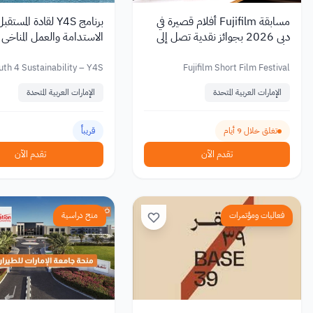
مسابقة Fujifilm أفلام قصيرة في
برنامج Y4S لقادة المستق
دبي 2026 بجوائز نقدية تصل إلى
الاستدامة والعمل المناخي
2,000 دولار
uth 4 Sustainability – Y4S
Fujifilm Short Film Festival
الإمارات العربية المتحدة
الإمارات العربية المتحدة
تغلق خلال 9 أيام
قريباً
تقدم الآن
تقدم الآن
فعاليات ومؤتمرات
منح دراسية