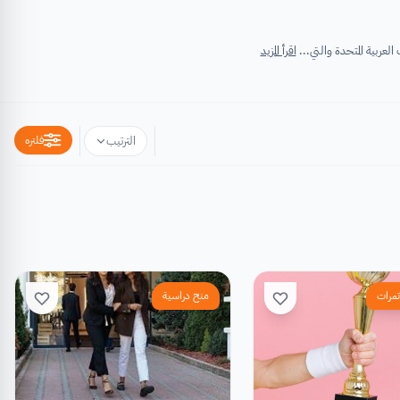
اقرأ المزيد
فلتره
الترتيب
تمرات
منح دراسية