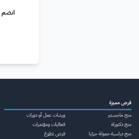
انضم ا
فرص مميزة
منح ماجستير
ورشات عمل أو دورات
منح دكتوراة
فعاليات ومؤتمرات
منح دراسية ممولة جزئيا
فرص تطوع